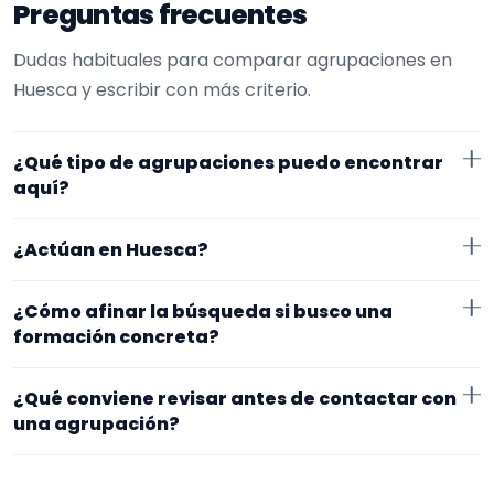
Preguntas frecuentes
Dudas habituales para comparar agrupaciones en
Huesca y escribir con más criterio.
¿Qué tipo de agrupaciones puedo encontrar
aquí?
Aquí verás agrupaciones que trabajan para misas.
¿Actúan en Huesca?
Conviene comparar repertorio, tamaño de la
formación y vídeos antes de decidir.
Los perfiles que aparecen aquí han indicado que
¿Cómo afinar la búsqueda si busco una
trabajan en Huesca. Algunos son de la zona y otros se
formación concreta?
desplazan, así que merece la pena confirmar lugar
Empieza por el tipo de evento y la zona. Si ya sabes el
exacto, horarios y posibles gastos.
¿Qué conviene revisar antes de contactar con
formato que te encaja, usa el filtro de tipo de
una agrupación?
agrupación para quedarte con opciones más
Fíjate en el repertorio, el tamaño real de la
cercanas a lo que buscas.