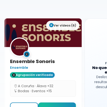
Huesca
Ver vídeos (6)
Ensemble Sonoris
No que
Ensemble
e
Agrupación verificada
Desliz
resulta
A Coruña · Álava +32
descub
Bodas · Eventos +15