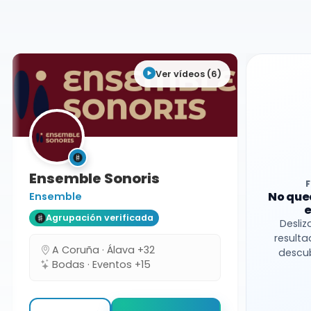
Guipúzcoa
Ver vídeos (6)
Ensemble Sonoris
No que
Ensemble
e
Agrupación verificada
Desliz
resulta
A Coruña · Álava +32
descub
Bodas · Eventos +15