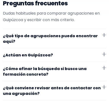
Preguntas frecuentes
Dudas habituales para comparar agrupaciones en
Guipúzcoa y escribir con más criterio.
¿Qué tipo de agrupaciones puedo encontrar
aquí?
Aquí verás agrupaciones que trabajan para misas.
¿Actúan en Guipúzcoa?
Conviene comparar repertorio, tamaño de la
formación y vídeos antes de decidir.
Los perfiles que aparecen aquí han indicado que
¿Cómo afinar la búsqueda si busco una
trabajan en Guipúzcoa. Algunos son de la zona y otros
formación concreta?
se desplazan, así que merece la pena confirmar lugar
Empieza por el tipo de evento y la zona. Si ya sabes el
exacto, horarios y posibles gastos.
¿Qué conviene revisar antes de contactar con
formato que te encaja, usa el filtro de tipo de
una agrupación?
agrupación para quedarte con opciones más
Fíjate en el repertorio, el tamaño real de la
cercanas a lo que buscas.