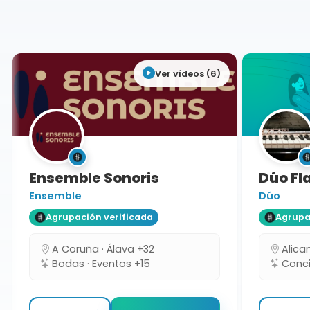
Barcelona
Ver vídeos (6)
Ensemble Sonoris
Dúo Fla
Ensemble
Dúo
Agrupación verificada
Agrupaci
A Coruña · Álava +32
Alicant
Bodas · Eventos +15
Concie