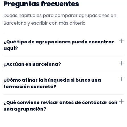
Preguntas frecuentes
Dudas habituales para comparar agrupaciones en
Barcelona y escribir con más criterio.
¿Qué tipo de agrupaciones puedo encontrar
aquí?
Aquí verás agrupaciones que trabajan para misas.
¿Actúan en Barcelona?
Conviene comparar repertorio, tamaño de la
formación y vídeos antes de decidir.
Los perfiles que aparecen aquí han indicado que
¿Cómo afinar la búsqueda si busco una
trabajan en Barcelona. Algunos son de la zona y otros
formación concreta?
se desplazan, así que merece la pena confirmar lugar
Empieza por el tipo de evento y la zona. Si ya sabes el
exacto, horarios y posibles gastos.
¿Qué conviene revisar antes de contactar con
formato que te encaja, usa el filtro de tipo de
una agrupación?
agrupación para quedarte con opciones más
Fíjate en el repertorio, el tamaño real de la
cercanas a lo que buscas.