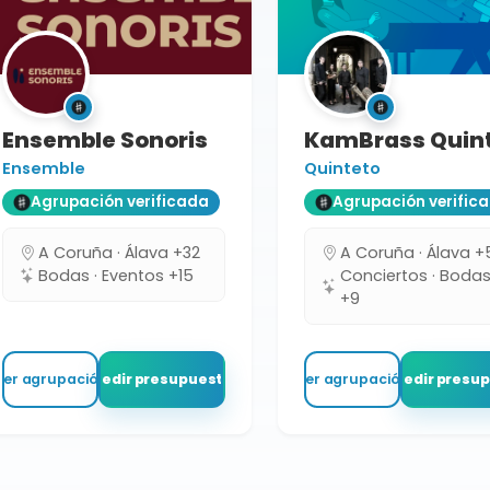
Ensemble Sonoris
KamBrass Quin
Ensemble
Quinteto
Agrupación verificada
Agrupación verific
A Coruña · Álava +32
A Coruña · Álava +
Bodas · Eventos +15
Conciertos · Boda
+9
Ver agrupación
Pedir presupuesto
Ver agrupación
Pedir presu