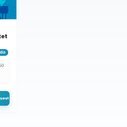
tet
ada
50
s
puesto