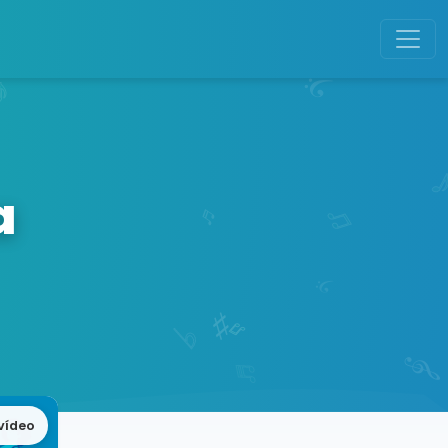
a
vídeo