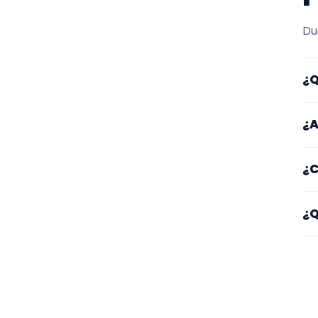
Du
¿Q
Aq
¿A
de
Lo
¿C
y 
ga
Em
¿Q
ti
Fí
o 
co