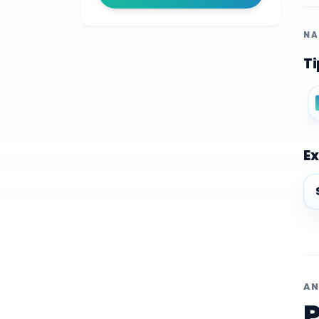
NA
Ti
Ex
Ex
AN
P