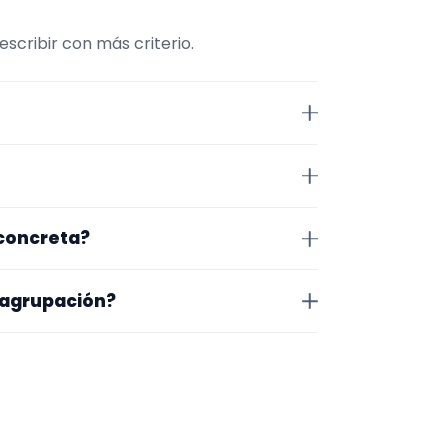
cribir con más criterio.
e comparar repertorio, tamaño
 Teruel. Algunos son de la zona
 concreta?
r exacto, horarios y posibles
o que te encaja, usa el filtro de
 agrupación?
as a lo que buscas.
na en la que trabajan, los vídeos
 más fácil será pedir algo