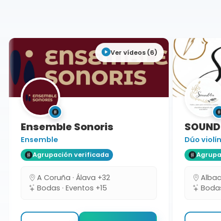
Valencia
Ver vídeos (6)
Ensemble Sonoris
SOUND
Ensemble
Dúo violín 
Agrupación verificada
Agrupaci
A Coruña · Álava +32
Albacet
Bodas · Eventos +15
Bodas 