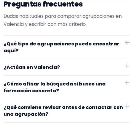
Preguntas frecuentes
Dudas habituales para comparar agrupaciones en
Valencia y escribir con más criterio.
¿Qué tipo de agrupaciones puedo encontrar
aquí?
Aquí verás agrupaciones que trabajan para misas.
¿Actúan en Valencia?
Conviene comparar repertorio, tamaño de la
formación y vídeos antes de decidir.
Los perfiles que aparecen aquí han indicado que
¿Cómo afinar la búsqueda si busco una
trabajan en Valencia. Algunos son de la zona y otros
formación concreta?
se desplazan, así que merece la pena confirmar lugar
Empieza por el tipo de evento y la zona. Si ya sabes el
exacto, horarios y posibles gastos.
¿Qué conviene revisar antes de contactar con
formato que te encaja, usa el filtro de tipo de
una agrupación?
agrupación para quedarte con opciones más
Fíjate en el repertorio, el tamaño real de la
cercanas a lo que buscas.