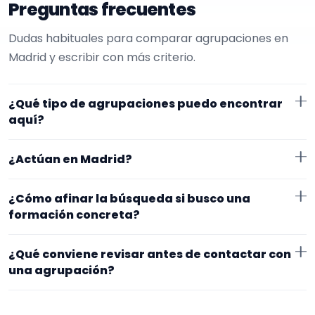
Preguntas frecuentes
Dudas habituales para comparar agrupaciones en
Madrid y escribir con más criterio.
¿Qué tipo de agrupaciones puedo encontrar
aquí?
Aquí verás agrupaciones que trabajan para misas.
¿Actúan en Madrid?
Conviene comparar repertorio, tamaño de la
formación y vídeos antes de decidir.
Los perfiles que aparecen aquí han indicado que
¿Cómo afinar la búsqueda si busco una
trabajan en Madrid. Algunos son de la zona y otros se
formación concreta?
desplazan, así que merece la pena confirmar lugar
Empieza por el tipo de evento y la zona. Si ya sabes el
exacto, horarios y posibles gastos.
¿Qué conviene revisar antes de contactar con
formato que te encaja, usa el filtro de tipo de
una agrupación?
agrupación para quedarte con opciones más
Fíjate en el repertorio, el tamaño real de la
cercanas a lo que buscas.