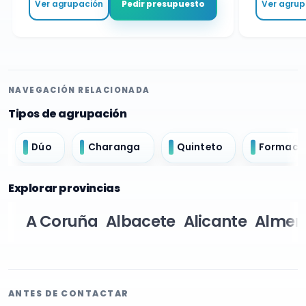
Ver agrupación
Ver agrupa
Pedir presupuesto
NAVEGACIÓN RELACIONADA
Tipos de agrupación
Dúo
Charanga
Quinteto
Formació
Explorar provincias
A Coruña
Albacete
Alicante
Almer
ANTES DE CONTACTAR