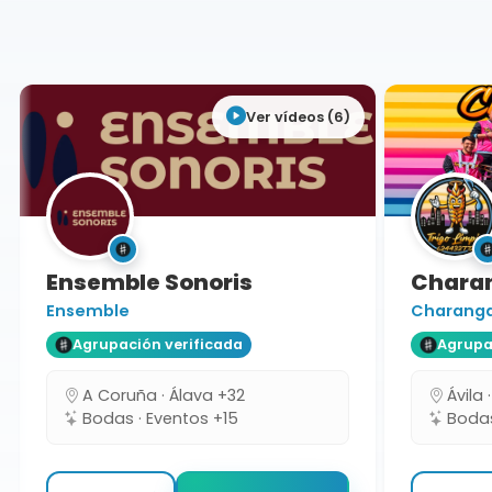
Madrid
Ver vídeos (6)
Ensemble Sonoris
Charang
Ensemble
Charanga T
Agrupación verificada
Agrupaci
A Coruña · Álava +32
Ávila ·
Bodas · Eventos +15
Bodas 