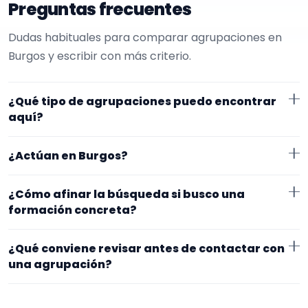
Preguntas frecuentes
Dudas habituales para comparar agrupaciones en
Burgos y escribir con más criterio.
¿Qué tipo de agrupaciones puedo encontrar
aquí?
Aquí verás agrupaciones que trabajan para misas. En
¿Actúan en Burgos?
esta página la selección está más afinada hacia
charanga. Conviene comparar repertorio, tamaño de
Los perfiles que aparecen aquí han indicado que
¿Cómo afinar la búsqueda si busco una
la formación y vídeos antes de decidir.
trabajan en Burgos. Algunos son de la zona y otros se
formación concreta?
desplazan, así que merece la pena confirmar lugar
Si este tipo de formación se te queda corto o
exacto, horarios y posibles gastos.
¿Qué conviene revisar antes de contactar con
demasiado específico, cambia el subtipo o quítalo
una agrupación?
para abrir la búsqueda. Suele funcionar mejor
Fíjate en el repertorio, el tamaño real de la
combinar primero evento y zona, y afinar después.