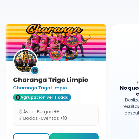
Burgos
Charanga
Charanga Trigo Limpio
No que
Charanga Trigo Limpio
e
Agrupación verificada
Desliz
resulta
Ávila · Burgos +8
descub
Bodas · Eventos +18