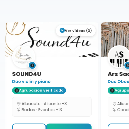
Alicante
Dúo
Ver vídeos (3)
SOUND4U
Ars Sac
Dúo violín y piano
Dúo Oboe 
Agrupación verificada
Agrupaci
Albacete · Alicante +3
Alicant
Bodas · Eventos +13
Concie