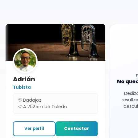
Charangas
Toledo
Adrián
No qued
Tubista
Desliz
resulta
Badajoz
descub
A 202 km de Toledo
Ver perfil
Contactar