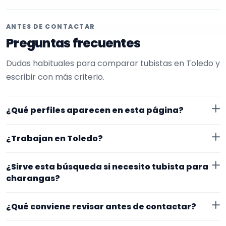
ANTES DE CONTACTAR
Preguntas frecuentes
Dudas habituales para comparar tubistas en Toledo y
escribir con más criterio.
¿Qué perfiles aparecen en esta página?
Aquí se muestran tubistas con perfil público en
¿Trabajan en Toledo?
EncuentraMúsico. La selección está filtrada por
experiencia o disponibilidad para charangas. Además,
Los perfiles de esta landing tienen cobertura pública
¿Sirve esta búsqueda si necesito tubista para
la página se centra en perfiles que trabajan en
en Toledo. Aun así, conviene confirmar lugar exacto,
charangas?
Toledo.
fechas, desplazamiento y disponibilidad antes de
Sí. La landing reúne perfiles que han indicado ese
cerrar nada.
¿Qué conviene revisar antes de contactar?
contexto. Para afinar mejor, revisa especialidad