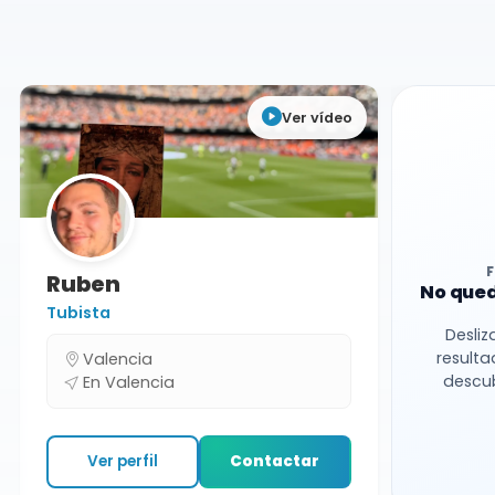
Charangas
Valencia
Ver vídeo
Ruben
No qued
Tubista
Desliz
resulta
Valencia
descub
En Valencia
Ver perfil
Contactar