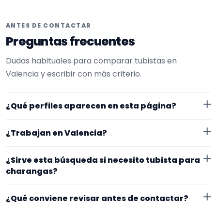
ANTES DE CONTACTAR
Preguntas frecuentes
Dudas habituales para comparar tubistas en
Valencia y escribir con más criterio.
¿Qué perfiles aparecen en esta página?
Aquí se muestran tubistas con perfil público en
¿Trabajan en Valencia?
EncuentraMúsico. La selección está filtrada por
experiencia o disponibilidad para charangas. Además,
Los perfiles de esta landing tienen cobertura pública
¿Sirve esta búsqueda si necesito tubista para
la página se centra en perfiles que trabajan en
en Valencia. Aun así, conviene confirmar lugar exacto,
charangas?
Valencia.
fechas, desplazamiento y disponibilidad antes de
Sí. La landing reúne perfiles que han indicado ese
cerrar nada.
¿Qué conviene revisar antes de contactar?
contexto. Para afinar mejor, revisa especialidad