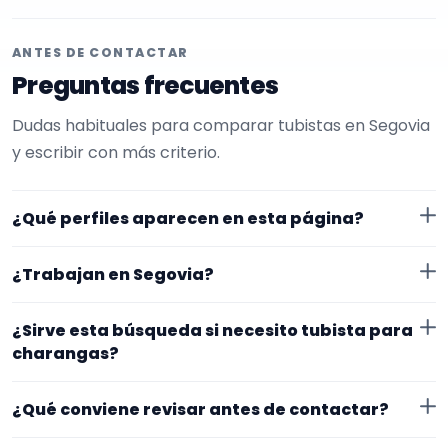
ANTES DE CONTACTAR
Preguntas frecuentes
Dudas habituales para comparar tubistas en Segovia
y escribir con más criterio.
¿Qué perfiles aparecen en esta página?
Aquí se muestran tubistas con perfil público en
¿Trabajan en Segovia?
EncuentraMúsico. La selección está filtrada por
experiencia o disponibilidad para charangas. Además,
Los perfiles de esta landing tienen cobertura pública
¿Sirve esta búsqueda si necesito tubista para
la página se centra en perfiles que trabajan en
en Segovia. Aun así, conviene confirmar lugar exacto,
charangas?
Segovia.
fechas, desplazamiento y disponibilidad antes de
Sí. La landing reúne perfiles que han indicado ese
cerrar nada.
¿Qué conviene revisar antes de contactar?
contexto. Para afinar mejor, revisa especialidad