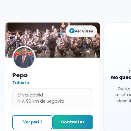
Charangas
Segovia
Ver vídeo
Pepo
No qued
Tubista
Desliz
resulta
Valladolid
descub
A 96 km de Segovia
Ver perfil
Contactar