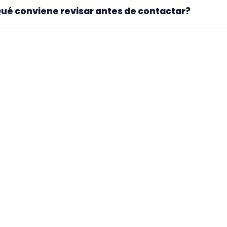
. La landing reúne perfiles que han indicado ese contexto. 
ué conviene revisar antes de contactar?
pecialidad principal, repertorio, experiencia previa y mater
ra si el perfil explica bien su experiencia, el tipo de traba
 mueve y si hay vídeos, audios o referencias que te ayuden