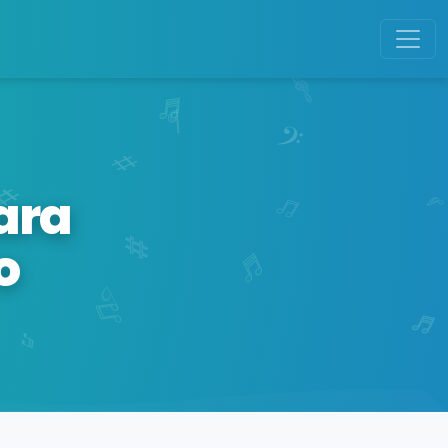
ara
o