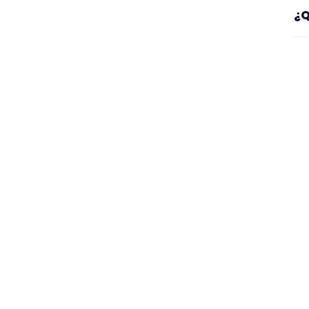
Sí
¿Q
es
Mi
se