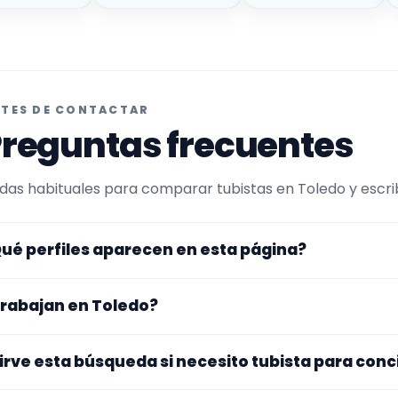
TES DE CONTACTAR
reguntas frecuentes
das habituales para comparar tubistas en Toledo y escrib
ué perfiles aparecen en esta página?
uí se muestran tubistas con perfil público en EncuentraMú
rabajan en Toledo?
r experiencia o disponibilidad para conciertos. Además, la
e trabajan en Toledo.
s perfiles de esta landing tienen cobertura pública en Tol
irve esta búsqueda si necesito tubista para conc
nfirmar lugar exacto, fechas, desplazamiento y disponibil