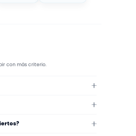
ir con más criterio.
sico. La selección está filtrada
 página se centra en perfiles
edo. Aun así, conviene
iertos?
idad antes de cerrar nada.