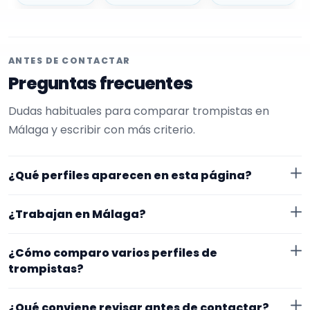
ANTES DE CONTACTAR
Preguntas frecuentes
Dudas habituales para comparar trompistas en
Málaga y escribir con más criterio.
¿Qué perfiles aparecen en esta página?
Aquí se muestran trompistas con perfil público en
¿Trabajan en Málaga?
EncuentraMúsico. Además, la página se centra en
perfiles que trabajan en Málaga.
Los perfiles de esta landing tienen cobertura pública
¿Cómo comparo varios perfiles de
en Málaga. Aun así, conviene confirmar lugar exacto,
trompistas?
fechas, desplazamiento y disponibilidad antes de
Compara especialidad principal, experiencia, vídeos o
cerrar nada.
¿Qué conviene revisar antes de contactar?