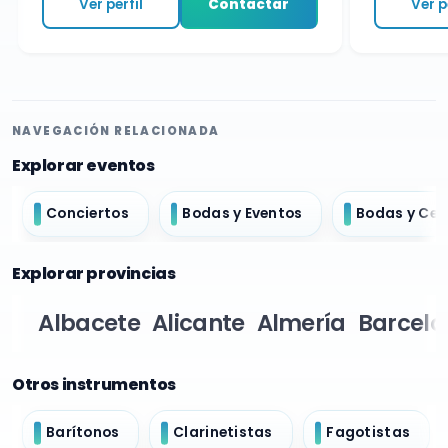
Ver perfil
Contactar
Ver per
NAVEGACIÓN RELACIONADA
Explorar eventos
Conciertos
Bodas y Eventos
Bodas y Ce
Explorar provincias
Albacete
Alicante
Almería
Barcelo
Otros instrumentos
Barítonos
Clarinetistas
Fagotistas