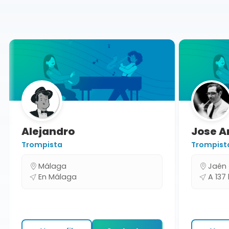
Málaga
Alejandro
Jose An
Trompista
Trompista
Málaga
Jaén
En Málaga
A 137 