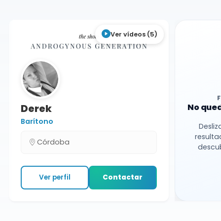
Ver vídeos (5)
Derek
No qued
Barítono
Desliz
resulta
Córdoba
descub
Ver perfil
Contactar