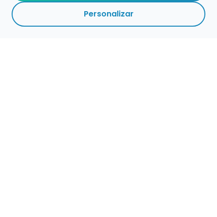
Personalizar
Haz que tu talento
ocupe el lugar que
merece
Presenta tu música en un marketplace con
presencia cuidada, búsqueda clara y
oportunidades preparadas para perfiles de