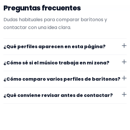
Preguntas frecuentes
Dudas habituales para comparar barítonos y
contactar con una idea clara.
¿Qué perfiles aparecen en esta página?
Aquí se muestran barítonos con perfil público en
¿Cómo sé si el músico trabaja en mi zona?
EncuentraMúsico.
Cada perfil indica ubicación y zona de trabajo. Si
¿Cómo comparo varios perfiles de barítonos?
necesitas desplazamiento o fechas concretas, lo
mejor es confirmarlo desde el primer mensaje.
Compara especialidad principal, experiencia, vídeos o
¿Qué conviene revisar antes de contactar?
audios, ubicación y claridad del perfil. Un mensaje
concreto suele recibir respuestas más útiles.
Mira si el perfil explica bien su experiencia, el tipo de
trabajos que acepta, la zona en la que se mueve y si
hay vídeos, audios o referencias que te ayuden a