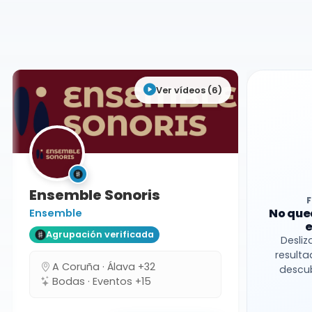
Agrupaciones
Castellón
Formación variable
Ver vídeos (6)
Ensemble Sonoris
No que
Ensemble
e
Agrupación verificada
Desliz
resulta
A Coruña · Álava +32
descub
Bodas · Eventos +15