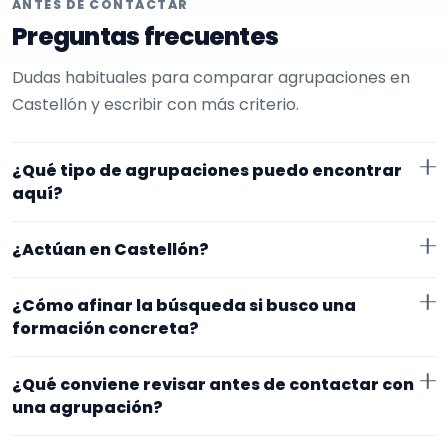
ANTES DE CONTACTAR
Preguntas frecuentes
Dudas habituales para comparar agrupaciones en
Castellón y escribir con más criterio.
¿Qué tipo de agrupaciones puedo encontrar
aquí?
Aquí verás agrupaciones que trabajan para funerales.
¿Actúan en Castellón?
En esta página la selección está más afinada hacia
formación variable. Conviene comparar repertorio,
Los perfiles que aparecen aquí han indicado que
¿Cómo afinar la búsqueda si busco una
tamaño de la formación y vídeos antes de decidir.
trabajan en Castellón. Algunos son de la zona y otros
formación concreta?
se desplazan, así que merece la pena confirmar lugar
Si este tipo de formación se te queda corto o
exacto, horarios y posibles gastos.
¿Qué conviene revisar antes de contactar con
demasiado específico, cambia el subtipo o quítalo
una agrupación?
para abrir la búsqueda. Suele funcionar mejor