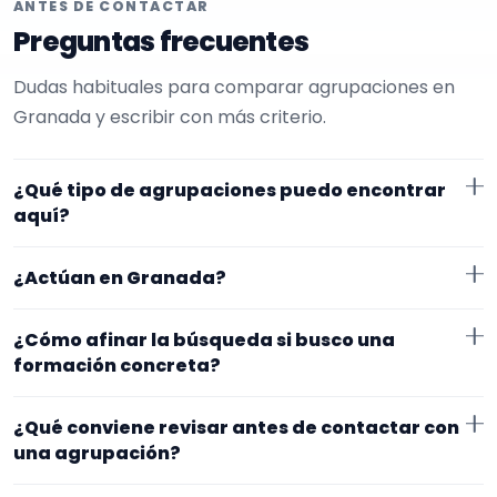
ANTES DE CONTACTAR
Preguntas frecuentes
Dudas habituales para comparar agrupaciones en
Granada y escribir con más criterio.
¿Qué tipo de agrupaciones puedo encontrar
aquí?
Aquí verás agrupaciones que trabajan para funerales.
¿Actúan en Granada?
Conviene comparar repertorio, tamaño de la
formación y vídeos antes de decidir.
Los perfiles que aparecen aquí han indicado que
¿Cómo afinar la búsqueda si busco una
trabajan en Granada. Algunos son de la zona y otros
formación concreta?
se desplazan, así que merece la pena confirmar lugar
Empieza por el tipo de evento y la zona. Si ya sabes el
exacto, horarios y posibles gastos.
¿Qué conviene revisar antes de contactar con
formato que te encaja, usa el filtro de tipo de
una agrupación?
agrupación para quedarte con opciones más