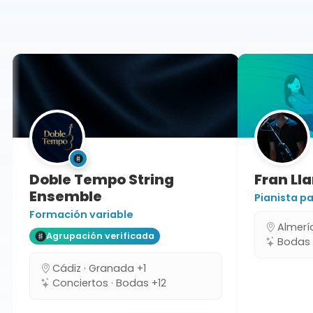
Granada
Doble Tempo String
Fran L
Ensemble
Pianista
Formación variable
Almer
Agrupación verificada
Bodas
Cádiz · Granada +1
Conciertos · Bodas +12