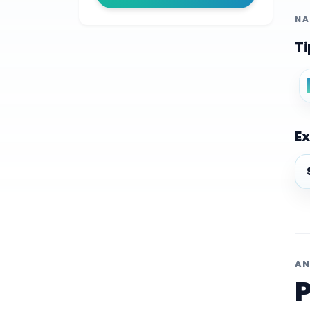
NA
Ti
Ex
Ex
AN
P