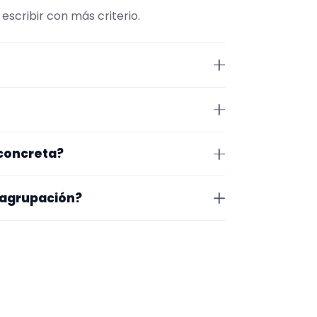
scribir con más criterio.
iene comparar repertorio,
n Toledo. Algunos son de la zona
 concreta?
r exacto, horarios y posibles
o que te encaja, usa el filtro de
 agrupación?
as a lo que buscas.
na en la que trabajan, los vídeos
 más fácil será pedir algo