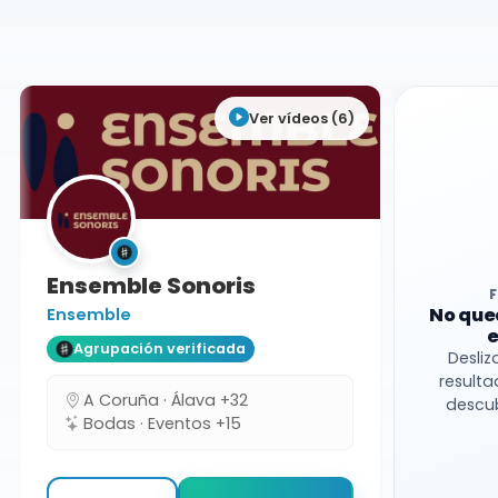
Guipúzcoa
Ver vídeos (6)
Ensemble Sonoris
No que
Ensemble
e
Agrupación verificada
Desliz
resulta
A Coruña · Álava +32
descub
Bodas · Eventos +15