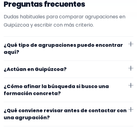
Preguntas frecuentes
Dudas habituales para comparar agrupaciones en
Guipúzcoa y escribir con más criterio.
¿Qué tipo de agrupaciones puedo encontrar
aquí?
Aquí verás agrupaciones que trabajan para funerales.
¿Actúan en Guipúzcoa?
Conviene comparar repertorio, tamaño de la
formación y vídeos antes de decidir.
Los perfiles que aparecen aquí han indicado que
¿Cómo afinar la búsqueda si busco una
trabajan en Guipúzcoa. Algunos son de la zona y otros
formación concreta?
se desplazan, así que merece la pena confirmar lugar
Empieza por el tipo de evento y la zona. Si ya sabes el
exacto, horarios y posibles gastos.
¿Qué conviene revisar antes de contactar con
formato que te encaja, usa el filtro de tipo de
una agrupación?
agrupación para quedarte con opciones más
Fíjate en el repertorio, el tamaño real de la
cercanas a lo que buscas.