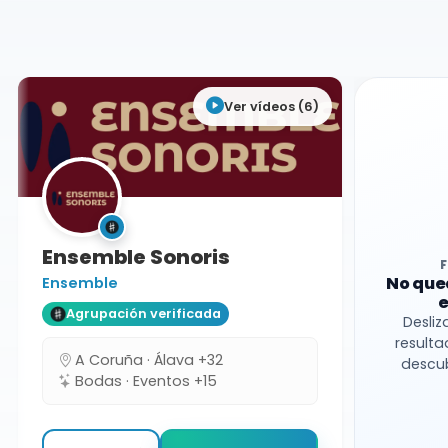
Ciudad Real
Ver vídeos (6)
Ensemble Sonoris
No que
Ensemble
e
Agrupación verificada
Desliz
resulta
A Coruña · Álava +32
descub
Bodas · Eventos +15