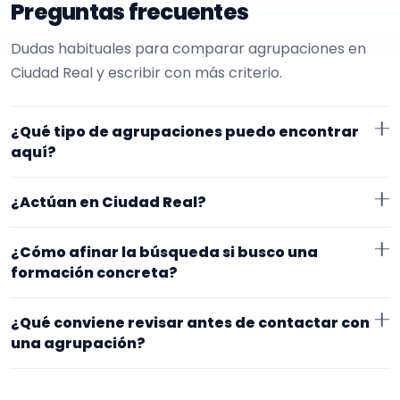
Preguntas frecuentes
Dudas habituales para comparar agrupaciones en
Ciudad Real y escribir con más criterio.
¿Qué tipo de agrupaciones puedo encontrar
aquí?
Aquí verás agrupaciones que trabajan para funerales.
¿Actúan en Ciudad Real?
Conviene comparar repertorio, tamaño de la
formación y vídeos antes de decidir.
Los perfiles que aparecen aquí han indicado que
¿Cómo afinar la búsqueda si busco una
trabajan en Ciudad Real. Algunos son de la zona y
formación concreta?
otros se desplazan, así que merece la pena
Empieza por el tipo de evento y la zona. Si ya sabes el
confirmar lugar exacto, horarios y posibles gastos.
¿Qué conviene revisar antes de contactar con
formato que te encaja, usa el filtro de tipo de
una agrupación?
agrupación para quedarte con opciones más
Fíjate en el repertorio, el tamaño real de la
cercanas a lo que buscas.