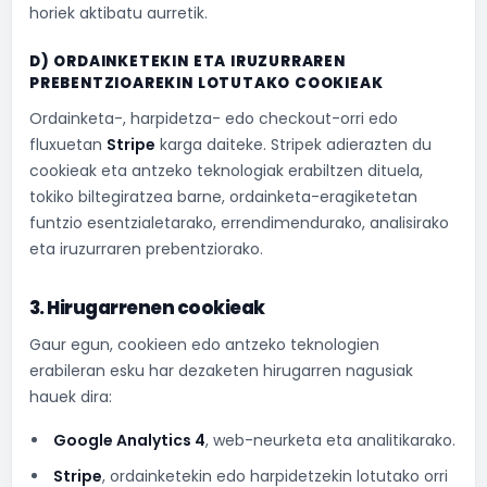
horiek aktibatu aurretik.
D) ORDAINKETEKIN ETA IRUZURRAREN
PREBENTZIOAREKIN LOTUTAKO COOKIEAK
Ordainketa-, harpidetza- edo checkout-orri edo
fluxuetan
Stripe
karga daiteke. Stripek adierazten du
cookieak eta antzeko teknologiak erabiltzen dituela,
tokiko biltegiratzea barne, ordainketa-eragiketetan
funtzio esentzialetarako, errendimendurako, analisirako
eta iruzurraren prebentziorako.
3. Hirugarrenen cookieak
Gaur egun, cookieen edo antzeko teknologien
erabileran esku har dezaketen hirugarren nagusiak
hauek dira:
Google Analytics 4
, web-neurketa eta analitikarako.
Stripe
, ordainketekin edo harpidetzekin lotutako orri