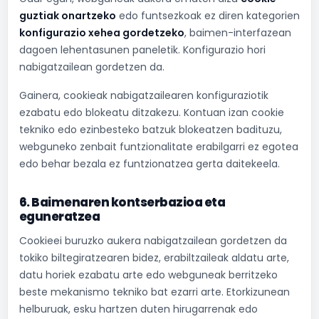
guztiak onartzeko
edo funtsezkoak ez diren kategorien
konfigurazio xehea gordetzeko
, baimen-interfazean
dagoen lehentasunen paneletik. Konfigurazio hori
nabigatzailean gordetzen da.
Gainera, cookieak nabigatzailearen konfiguraziotik
ezabatu edo blokeatu ditzakezu. Kontuan izan cookie
tekniko edo ezinbesteko batzuk blokeatzen badituzu,
webguneko zenbait funtzionalitate erabilgarri ez egotea
edo behar bezala ez funtzionatzea gerta daitekeela.
6. Baimenaren kontserbazioa eta
eguneratzea
Cookieei buruzko aukera nabigatzailean gordetzen da
tokiko biltegiratzearen bidez, erabiltzaileak aldatu arte,
datu horiek ezabatu arte edo webguneak berritzeko
beste mekanismo tekniko bat ezarri arte. Etorkizunean
helburuak, esku hartzen duten hirugarrenak edo