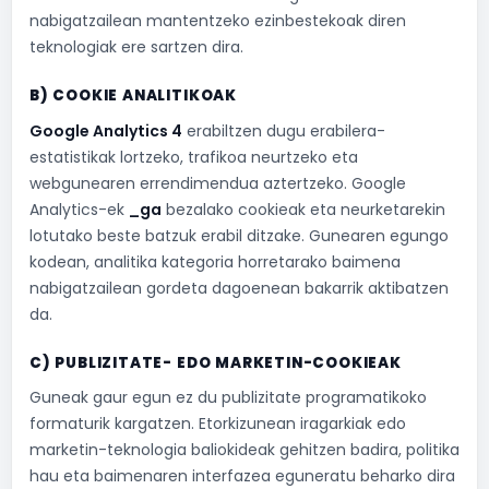
nabigatzailean mantentzeko ezinbestekoak diren
teknologiak ere sartzen dira.
B) COOKIE ANALITIKOAK
Google Analytics 4
erabiltzen dugu erabilera-
estatistikak lortzeko, trafikoa neurtzeko eta
webgunearen errendimendua aztertzeko. Google
Analytics-ek
_ga
bezalako cookieak eta neurketarekin
lotutako beste batzuk erabil ditzake. Gunearen egungo
kodean, analitika kategoria horretarako baimena
nabigatzailean gordeta dagoenean bakarrik aktibatzen
da.
C) PUBLIZITATE- EDO MARKETIN-COOKIEAK
Guneak gaur egun ez du publizitate programatikoko
formaturik kargatzen. Etorkizunean iragarkiak edo
marketin-teknologia baliokideak gehitzen badira, politika
hau eta baimenaren interfazea eguneratu beharko dira