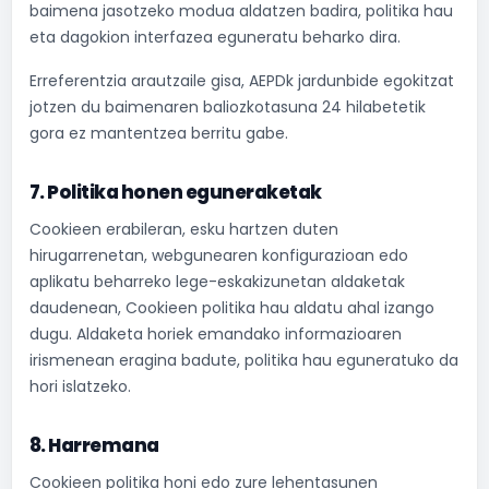
baimena jasotzeko modua aldatzen badira, politika hau
eta dagokion interfazea eguneratu beharko dira.
Erreferentzia arautzaile gisa, AEPDk jardunbide egokitzat
jotzen du baimenaren baliozkotasuna 24 hilabetetik
gora ez mantentzea berritu gabe.
7. Politika honen eguneraketak
Cookieen erabileran, esku hartzen duten
hirugarrenetan, webgunearen konfigurazioan edo
aplikatu beharreko lege-eskakizunetan aldaketak
daudenean, Cookieen politika hau aldatu ahal izango
dugu. Aldaketa horiek emandako informazioaren
irismenean eragina badute, politika hau eguneratuko da
hori islatzeko.
8. Harremana
Cookieen politika honi edo zure lehentasunen