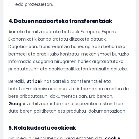
edo prozesuetan.
4. Datuen nazioarteko transferentziak
Aurreko hornitzaileetako batzuek Europako Esparru
Ekonomikotik kanpo tratatu ditzakete datuak.
Dagokionean, transferentzia horiei, aplikatu beharreko
bermeei eta erabilitako kontratu-mekanismoei buruzko
informazio osagarria hirugarren horiek argitaratutako
pribatutasun- eta cookie-politiketan kontsulta daiteke.
Bereziki,
Stripe
k nazioarteko transferentziei eta
betetze-mekanismoei buruzko informazioa ematen du
bere pribatutasun-dokumentazioan. Era berean,
Google
zerbitzuek informazio espezifikoa eskaintzen
dute beren politiketan eta produktu-dokumentazioan.
5. Nola kudeatu cookieak
Gaur egun, webguneak aukera ematen dizu
cookie