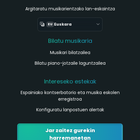
Argitaratu musikarientzako lan-eskaintza
Euskara
EU
Bilatu musikaria
Musikari bilatzailea
Bilatu piano-jotzaile laguntzailea
Intereseko estekak
Espainiako kontserbatorio eta musika eskolen
erregistroa
Konfiguratu lanpostuen alertak
Jar zaitez gurekin
harremanetan