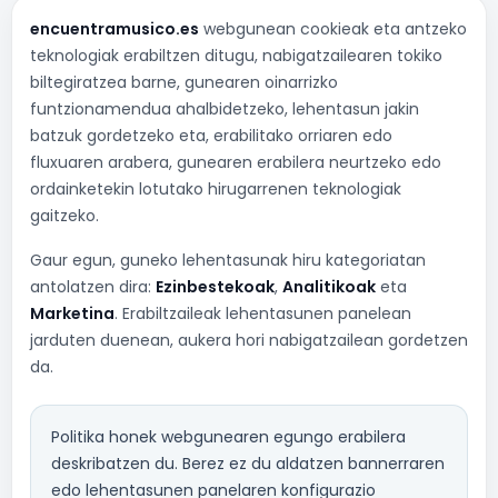
encuentramusico.es
webgunean cookieak eta antzeko
teknologiak erabiltzen ditugu, nabigatzailearen tokiko
biltegiratzea barne, gunearen oinarrizko
funtzionamendua ahalbidetzeko, lehentasun jakin
batzuk gordetzeko eta, erabilitako orriaren edo
fluxuaren arabera, gunearen erabilera neurtzeko edo
ordainketekin lotutako hirugarrenen teknologiak
gaitzeko.
Gaur egun, guneko lehentasunak hiru kategoriatan
antolatzen dira:
Ezinbestekoak
,
Analitikoak
eta
Marketina
. Erabiltzaileak lehentasunen panelean
jarduten duenean, aukera hori nabigatzailean gordetzen
da.
Politika honek webgunearen egungo erabilera
deskribatzen du. Berez ez du aldatzen bannerraren
edo lehentasunen panelaren konfigurazio