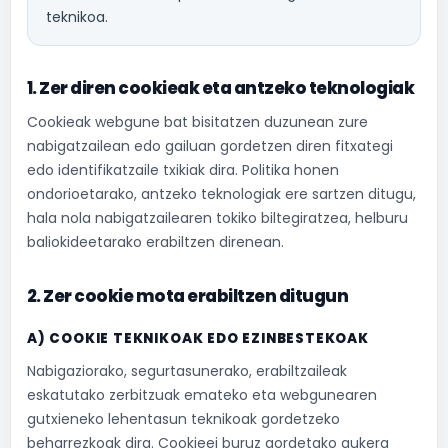
teknikoa.
1. Zer diren cookieak eta antzeko teknologiak
Cookieak webgune bat bisitatzen duzunean zure
nabigatzailean edo gailuan gordetzen diren fitxategi
edo identifikatzaile txikiak dira. Politika honen
ondorioetarako, antzeko teknologiak ere sartzen ditugu,
hala nola nabigatzailearen tokiko biltegiratzea, helburu
baliokideetarako erabiltzen direnean.
2. Zer cookie mota erabiltzen ditugun
A) COOKIE TEKNIKOAK EDO EZINBESTEKOAK
Nabigaziorako, segurtasunerako, erabiltzaileak
eskatutako zerbitzuak emateko eta webgunearen
gutxieneko lehentasun teknikoak gordetzeko
beharrezkoak dira. Cookieei buruz gordetako aukera