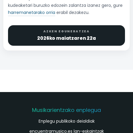
kudeaketari buruzko edozein zalantza izanez gero, gure
harremanetarako orria
erabil dezakezu.
AZKEN EGUNERATZEA
2026ko maiatzaren 22a
Musikarientzako enplegua
Enplegu publikoko deialdiak
encuentramusico.es lan-eskaintzak