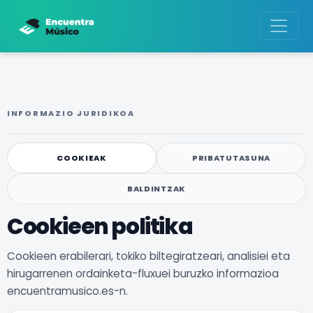
INFORMAZIO JURIDIKOA
COOKIEAK
PRIBATUTASUNA
BALDINTZAK
Cookieen politika
Cookieen erabilerari, tokiko biltegiratzeari, analisiei eta
hirugarrenen ordainketa-fluxuei buruzko informazioa
encuentramusico.es-n.