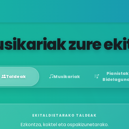
sikariak zure eki
Pianistak
Taldeak
Musikariak
Bidelagun
EKITALDIETARAKO TALDEAK
Ezkontza, koktel eta ospakizunetarako.