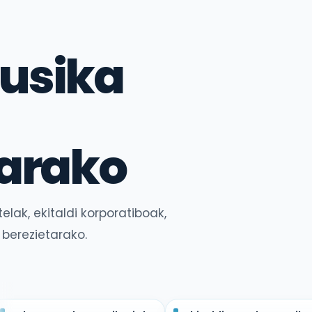
usika
tarako
elak, ekitaldi korporatiboak,
 berezietarako.