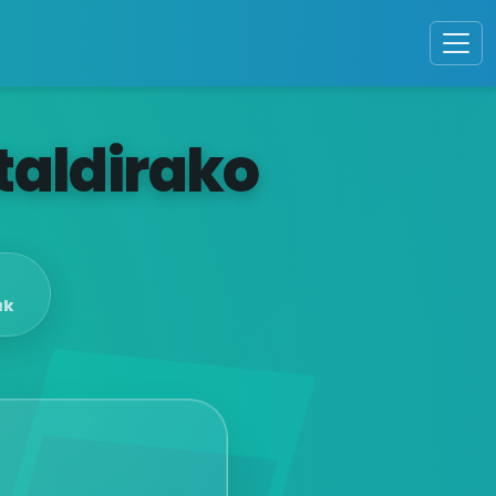
taldirako
ak