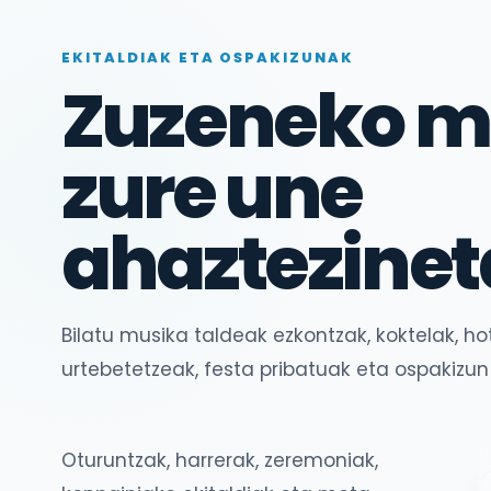
EKITALDIAK ETA OSPAKIZUNAK
Zuzeneko m
zure une
ahaztezine
Bilatu musika taldeak ezkontzak, koktelak, hot
urtebetetzeak, festa pribatuak eta ospakizun
Oturuntzak, harrerak, zeremoniak,