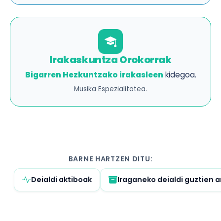
Irakaskuntza Orokorrak
Bigarren Hezkuntzako irakasleen
kidegoa.
Musika Espezialitatea.
BARNE HARTZEN DITU:
Deialdi aktiboak
Iraganeko deialdi guztien a