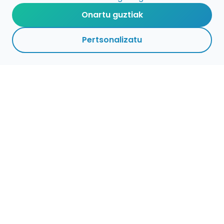
Onartu guztiak
Pertsonalizatu
Musikarientzako enplegua
Enplegu publikoko deialdiak
encuentramusico.es lan-eskaintzak
Argitaratu musikarientzako lan-eskaintza
Euskara
EU