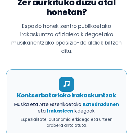
Zer aurkituko duzu atal
honetan?
Espazio honek zentro publikoetako
irakaskuntza ofizialeko kidegoetako
musikarientzako oposizio-deialdiak biltzen
ditu.
Kontserbatorioko irakaskuntzak
Musika eta Arte Eszenikoetako
Katedradunen
eta
Irakasleen
kidegoak.
Espezialitate, autonomia erkidego eta urteen
arabera antolatuta.