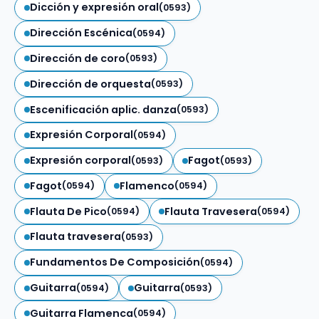
Dicción y expresión oral
(0593)
Dirección Escénica
(0594)
Dirección de coro
(0593)
Dirección de orquesta
(0593)
Escenificación aplic. danza
(0593)
Expresión Corporal
(0594)
Expresión corporal
Fagot
(0593)
(0593)
Fagot
Flamenco
(0594)
(0594)
Flauta De Pico
Flauta Travesera
(0594)
(0594)
Flauta travesera
(0593)
Fundamentos De Composición
(0594)
Guitarra
Guitarra
(0594)
(0593)
Guitarra Flamenca
(0594)