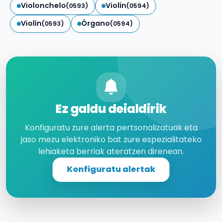
Violonchelo
Violín
(0593)
(0594)
Violín
Órgano
(0593)
(0594)
Ez galdu deialdirik
Konfiguratu zure alerta pertsonalizatuak eta
jaso mezu elektroniko bat zure espezialitateko
lehiaketa berriak ateratzen direnean.
Konfiguratu alertak