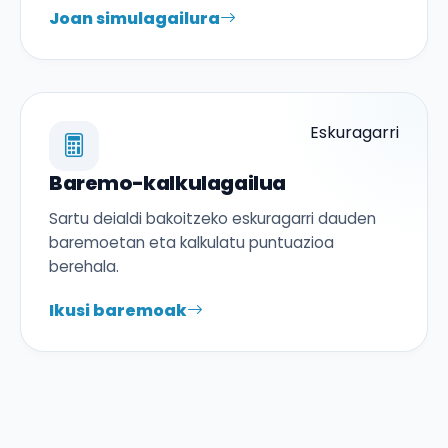
Joan simulagailura
Eskuragarri
Baremo-kalkulagailua
Sartu deialdi bakoitzeko eskuragarri dauden
baremoetan eta kalkulatu puntuazioa
berehala.
Ikusi baremoak