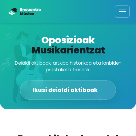
Oposizioak
Musikarientzat
Deialdi aktiboak, artxibo historikoa eta lanbide-
prestaketa tresnak.
Ikusi deialdi aktiboak