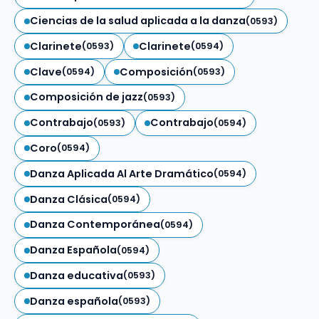
Ciencias de la salud aplicada a la danza
(0593)
Clarinete
Clarinete
(0593)
(0594)
Clave
Composición
(0594)
(0593)
Composición de jazz
(0593)
Contrabajo
Contrabajo
(0593)
(0594)
Coro
(0594)
Danza Aplicada Al Arte Dramático
(0594)
Danza Clásica
(0594)
Danza Contemporánea
(0594)
Danza Española
(0594)
Danza educativa
(0593)
Danza española
(0593)