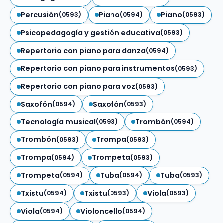
Percusión
Piano
Piano
(0593)
(0594)
(0593)
Psicopedagogía y gestión educativa
(0593)
Repertorio con piano para danza
(0594)
Repertorio con piano para instrumentos
(0593)
Repertorio con piano para voz
(0593)
Saxofón
Saxofón
(0594)
(0593)
Tecnología musical
Trombón
(0593)
(0594)
Trombón
Trompa
(0593)
(0593)
Trompa
Trompeta
(0594)
(0593)
Trompeta
Tuba
Tuba
(0594)
(0594)
(0593)
Txistu
Txistu
Viola
(0594)
(0593)
(0593)
Viola
Violoncello
(0594)
(0594)