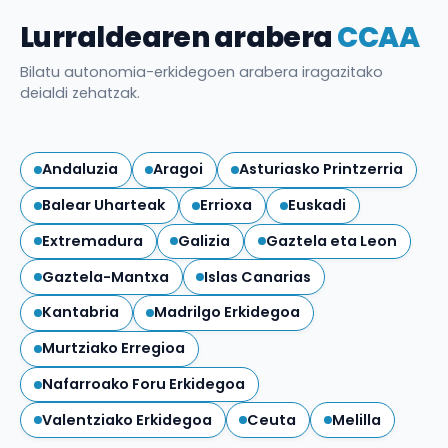
Lurraldearen arabera
CCAA
Bilatu autonomia-erkidegoen arabera iragazitako
deialdi zehatzak.
Andaluzia
Aragoi
Asturiasko Printzerria
Balear Uharteak
Errioxa
Euskadi
Extremadura
Galizia
Gaztela eta Leon
Gaztela-Mantxa
Islas Canarias
Kantabria
Madrilgo Erkidegoa
Murtziako Erregioa
Nafarroako Foru Erkidegoa
Valentziako Erkidegoa
Ceuta
Melilla