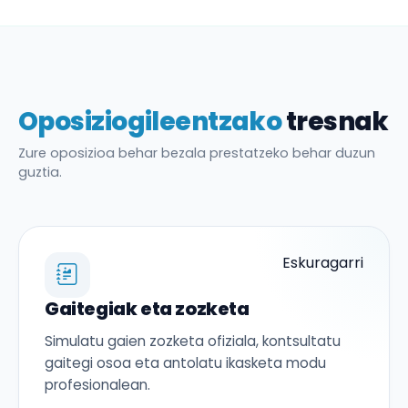
Oposiziogileentzako
tresnak
Zure oposizioa behar bezala prestatzeko behar duzun
guztia.
Eskuragarri
Gaitegiak eta zozketa
Simulatu gaien zozketa ofiziala, kontsultatu
gaitegi osoa eta antolatu ikasketa modu
profesionalean.