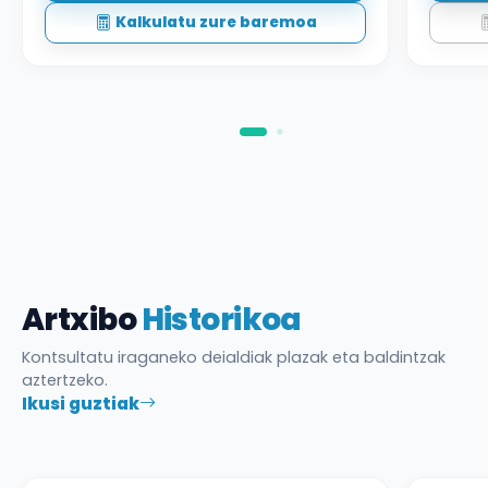
Kalkulatu zure baremoa
Artxibo
Historikoa
Kontsultatu iraganeko deialdiak plazak eta baldintzak
aztertzeko.
Ikusi guztiak