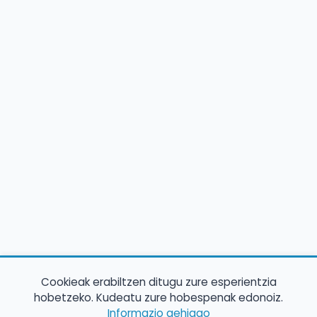
Cookieak erabiltzen ditugu zure esperientzia
hobetzeko. Kudeatu zure hobespenak edonoiz.
Informazio gehiago