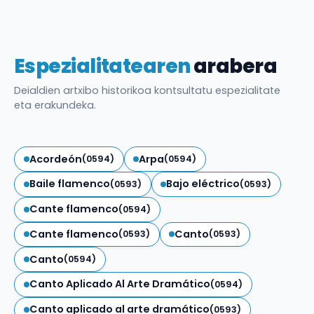
Espezialitatearen
arabera
Deialdien artxibo historikoa kontsultatu espezialitate
eta erakundeka.
Acordeón
Arpa
(0594)
(0594)
Baile flamenco
Bajo eléctrico
(0593)
(0593)
Cante flamenco
(0594)
Cante flamenco
Canto
(0593)
(0593)
Canto
(0594)
Canto Aplicado Al Arte Dramático
(0594)
Canto aplicado al arte dramático
(0593)