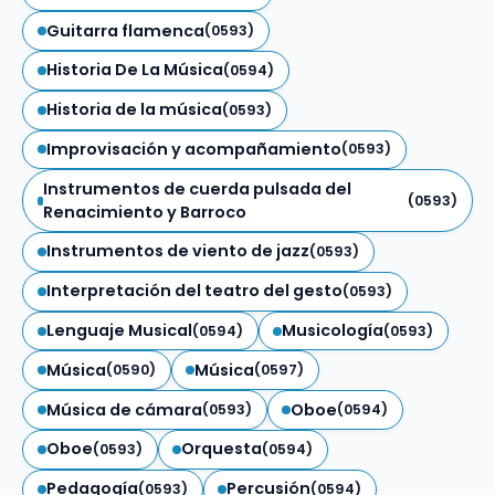
Guitarra flamenca
(0593)
Historia De La Música
(0594)
Historia de la música
(0593)
Improvisación y acompañamiento
(0593)
Instrumentos de cuerda pulsada del
(0593)
Renacimiento y Barroco
Instrumentos de viento de jazz
(0593)
Interpretación del teatro del gesto
(0593)
Lenguaje Musical
Musicología
(0594)
(0593)
Música
Música
(0590)
(0597)
Música de cámara
Oboe
(0593)
(0594)
Oboe
Orquesta
(0593)
(0594)
Pedagogía
Percusión
(0593)
(0594)