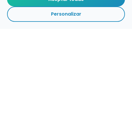
Personalizar
Haz que tu talento
ocupe el lugar que
merece
Presenta tu música en un marketplace con
presencia cuidada, búsqueda clara y