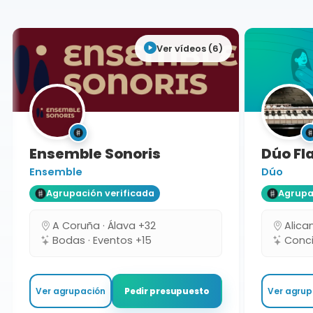
Ver vídeos (6)
Ensemble Sonoris
Dúo Fla
Ensemble
Dúo
Agrupación verificada
Agrupaci
A Coruña · Álava +32
Alicant
Bodas · Eventos +15
Concie
Ver agrupación
Ver agrupa
Pedir presupuesto