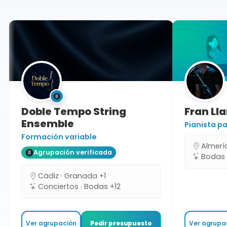
Doble Tempo String
Fran 
Ensemble
Pianista
Formación variable
Almer
Agrupación verificada
Bodas
Cádiz · Granada +1
Conciertos · Bodas +12
Ver agrupación
Ver agru
Pedir presupuesto