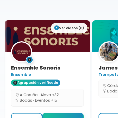
Córdoba
Ver vídeos (6)
Ensemble Sonoris
James 
Ensemble
Trompeta s
Agrupación verificada
Córdob
Bodas 
A Coruña · Álava +32
Bodas · Eventos +15