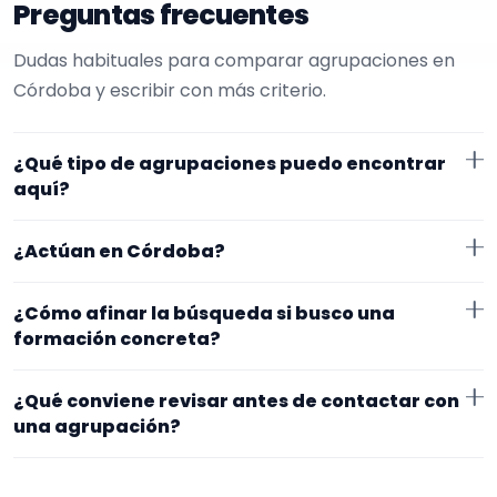
Preguntas frecuentes
Dudas habituales para comparar agrupaciones en
Córdoba y escribir con más criterio.
¿Qué tipo de agrupaciones puedo encontrar
aquí?
Aquí verás agrupaciones que trabajan para eventos.
¿Actúan en Córdoba?
Conviene comparar repertorio, tamaño de la
formación y vídeos antes de decidir.
Los perfiles que aparecen aquí han indicado que
¿Cómo afinar la búsqueda si busco una
trabajan en Córdoba. Algunos son de la zona y otros
formación concreta?
se desplazan, así que merece la pena confirmar lugar
Empieza por el tipo de evento y la zona. Si ya sabes el
exacto, horarios y posibles gastos.
¿Qué conviene revisar antes de contactar con
formato que te encaja, usa el filtro de tipo de
una agrupación?
agrupación para quedarte con opciones más
Fíjate en el repertorio, el tamaño real de la
cercanas a lo que buscas.