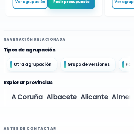
Ver agrupación
Ver agrupa
Pedir presupuesto
NAVEGACIÓN RELACIONADA
Tipos de agrupación
Otra agrupación
Grupo de versiones
For
Explorar provincias
A Coruña
Albacete
Alicante
Almer
ANTES DE CONTACTAR