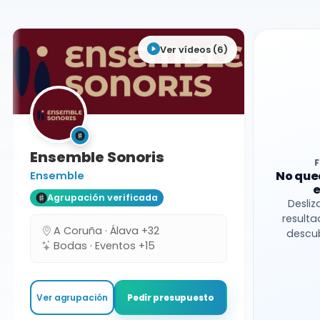
Ver vídeos (6)
Ensemble Sonoris
No que
Ensemble
e
Agrupación verificada
Desliz
resulta
A Coruña · Álava +32
descub
Bodas · Eventos +15
Ver agrupación
Pedir presupuesto