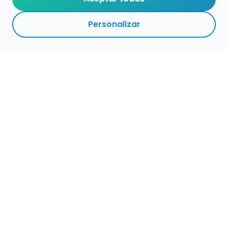
Personalizar
Haz que tu talento
ocupe el lugar que
merece
Presenta tu música en un marketplace con
presencia cuidada, búsqueda clara y