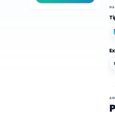
NA
Ti
Ex
Ex
AN
P