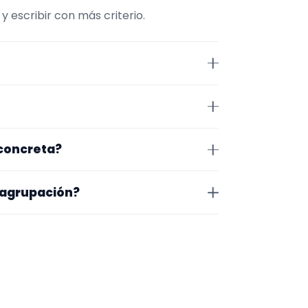
escribir con más criterio.
ene comparar repertorio,
n Ourense. Algunos son de la
 concreta?
 lugar exacto, horarios y
o que te encaja, usa el filtro de
 agrupación?
as a lo que buscas.
na en la que trabajan, los vídeos
 más fácil será pedir algo