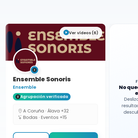
Asturias
Formación variable
Ver vídeos (6)
Ensemble Sonoris
No que
Ensemble
e
Agrupación verificada
Desliz
resulta
A Coruña · Álava +32
descub
Bodas · Eventos +15