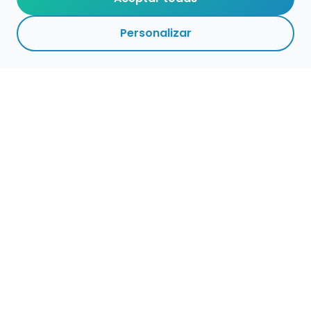
Personalizar
Haz que tu talento
ocupe el lugar que
merece
Presenta tu música en un marketplace con
presencia cuidada, búsqueda clara y