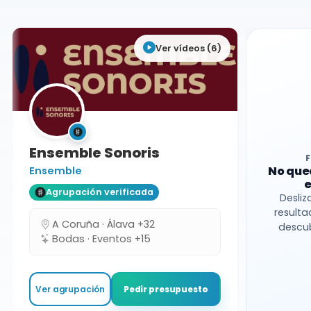
Formación variable
Ver vídeos (6)
Ensemble Sonoris
No que
Ensemble
e
Agrupación verificada
Desliz
resulta
A Coruña · Álava +32
descub
Bodas · Eventos +15
Ver agrupación
Pedir presupuesto