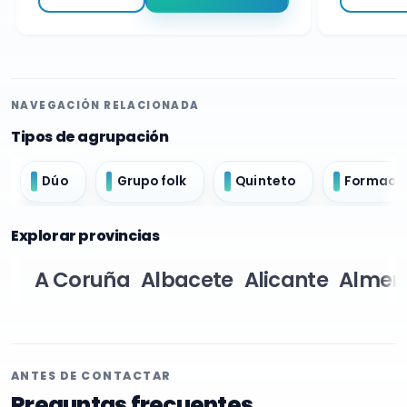
NAVEGACIÓN RELACIONADA
Tipos de agrupación
Dúo
Grupo folk
Quinteto
Formació
Explorar provincias
A Coruña
Albacete
Alicante
Almer
ANTES DE CONTACTAR
Preguntas frecuentes