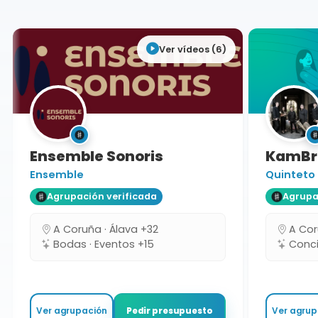
Ver vídeos (6)
Ensemble Sonoris
KamBra
Ensemble
Quinteto
Agrupación verificada
Agrupaci
A Coruña · Álava +32
A Coru
Bodas · Eventos +15
Concie
Ver agrupación
Ver agrupa
Pedir presupuesto