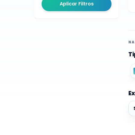
Aplicar Filtros
NA
Ti
Ex
Ex