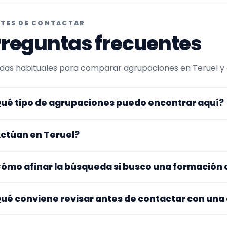
TES DE CONTACTAR
reguntas frecuentes
das habituales para comparar agrupaciones en Teruel y es
ué tipo de agrupaciones puedo encontrar aquí?
uí verás agrupaciones que trabajan para bodas. En esta 
ctúan en Teruel?
inada hacia charanga. Conviene comparar repertorio, ta
tes de decidir.
s perfiles que aparecen aquí han indicado que trabajan en
ómo afinar la búsqueda si busco una formación
otros se desplazan, así que merece la pena confirmar luga
stos.
 este tipo de formación se te queda corto o demasiado es
ué conviene revisar antes de contactar con una
ítalo para abrir la búsqueda. Suele funcionar mejor comb
inar después.
jate en el repertorio, el tamaño real de la formación, la zo