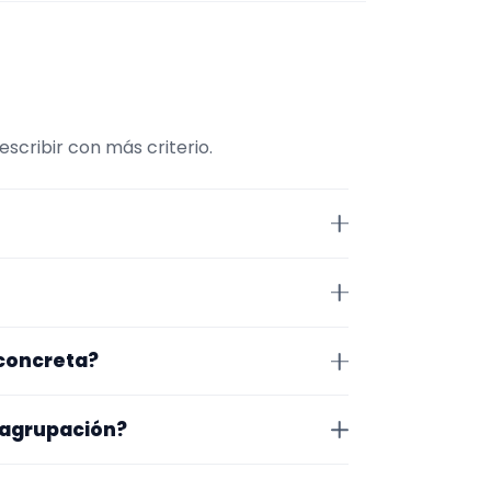
cribir con más criterio.
página la selección está más
maño de la formación y vídeos
 Teruel. Algunos son de la zona
 concreta?
r exacto, horarios y posibles
pecífico, cambia el subtipo o
 agrupación?
inar primero evento y zona, y
na en la que trabajan, los vídeos