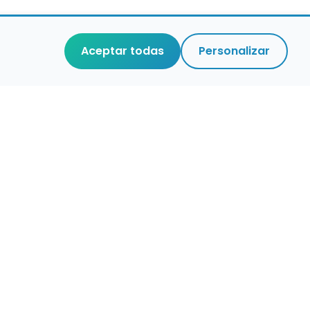
Aceptar todas
Personalizar
r que merece
cuidada,
 de verdad.