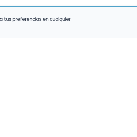
a tus preferencias en cualquier
talento ocupe el luga
a tu música en un marketplace con presencia 
lara y oportunidades preparadas para perfiles