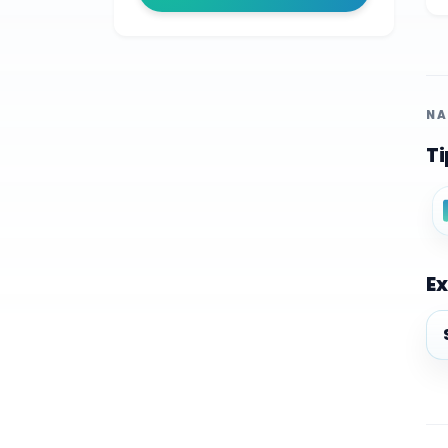
NA
Ti
Ex
Ex