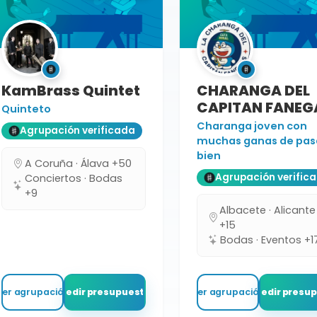
KamBrass Quintet
CHARANGA DEL
CAPITAN FANEG
Quinteto
Charanga joven con
Agrupación verificada
muchas ganas de pas
bien
A Coruña · Álava +50
Agrupación verific
Conciertos · Bodas
+9
Albacete · Alicante
+15
Bodas · Eventos +1
Ver agrupación
Pedir presupuesto
Ver agrupación
Pedir presu