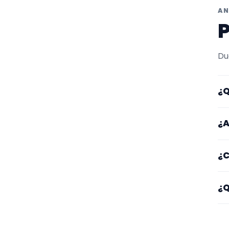
AN
P
Du
¿Q
Aq
¿A
de
Lo
¿C
ot
ga
Em
¿Q
ti
Fí
o 