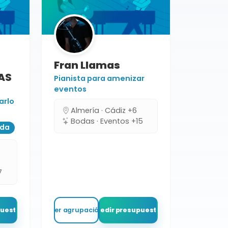
Fran Llamas
AS
Pianista para amenizar
eventos
arlo
Almería · Cádiz +6
Bodas · Eventos +15
ada
7
puesto
Ver agrupación
Pedir presupuesto