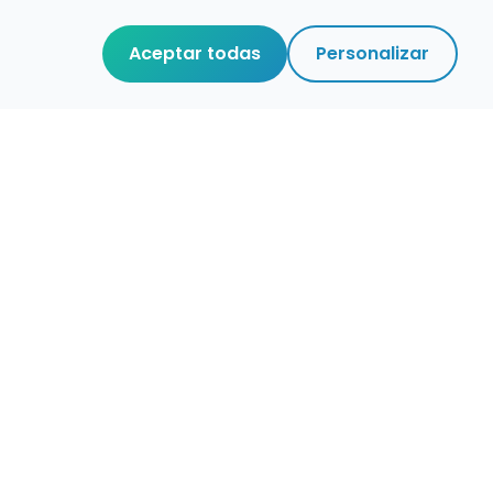
Aceptar todas
Personalizar
r que merece
cuidada,
 de verdad.