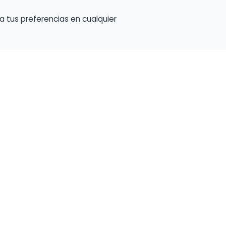
a tus preferencias en cualquier
talento ocupe el luga
a tu música en un marketplace con presencia 
lara y oportunidades preparadas para perfiles