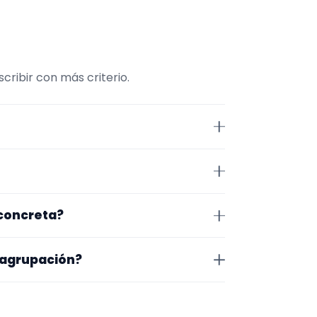
ribir con más criterio.
ne comparar repertorio, tamaño
 Jaén. Algunos son de la zona y
 concreta?
exacto, horarios y posibles
o que te encaja, usa el filtro de
 agrupación?
as a lo que buscas.
na en la que trabajan, los vídeos
 más fácil será pedir algo