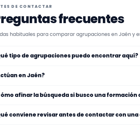
TES DE CONTACTAR
reguntas frecuentes
das habituales para comparar agrupaciones en Jaén y esc
ué tipo de agrupaciones puedo encontrar aquí?
uí verás agrupaciones que trabajan para bodas. Convie
ctúan en Jaén?
 la formación y vídeos antes de decidir.
s perfiles que aparecen aquí han indicado que trabajan en
ómo afinar la búsqueda si busco una formación
ros se desplazan, así que merece la pena confirmar lugar 
stos.
pieza por el tipo de evento y la zona. Si ya sabes el format
ué conviene revisar antes de contactar con una
po de agrupación para quedarte con opciones más cercan
jate en el repertorio, el tamaño real de la formación, la zo
audios y el tono del perfil. Cuanta más información tengas,