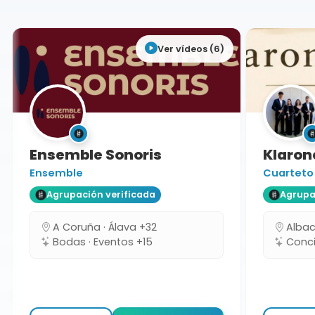
Ver vídeos (6)
Ensemble Sonoris
Klarone
Ensemble
Cuarteto
Agrupación verificada
Agrupaci
A Coruña · Álava +32
Albacet
Bodas · Eventos +15
Concie