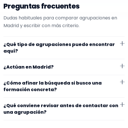
Preguntas frecuentes
Dudas habituales para comparar agrupaciones en
Madrid y escribir con más criterio.
¿Qué tipo de agrupaciones puedo encontrar
aquí?
Aquí verás agrupaciones que trabajan para bodas.
¿Actúan en Madrid?
Conviene comparar repertorio, tamaño de la
formación y vídeos antes de decidir.
Los perfiles que aparecen aquí han indicado que
¿Cómo afinar la búsqueda si busco una
trabajan en Madrid. Algunos son de la zona y otros se
formación concreta?
desplazan, así que merece la pena confirmar lugar
Empieza por el tipo de evento y la zona. Si ya sabes el
exacto, horarios y posibles gastos.
¿Qué conviene revisar antes de contactar con
formato que te encaja, usa el filtro de tipo de
una agrupación?
agrupación para quedarte con opciones más
Fíjate en el repertorio, el tamaño real de la
cercanas a lo que buscas.