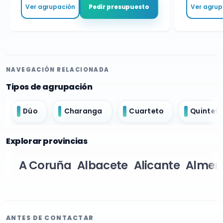
Ver agrupación
Ver agrupa
Pedir presupuesto
NAVEGACIÓN RELACIONADA
Tipos de agrupación
Dúo
Charanga
Cuarteto
Quintet
Explorar provincias
A Coruña
Albacete
Alicante
Almer
ANTES DE CONTACTAR