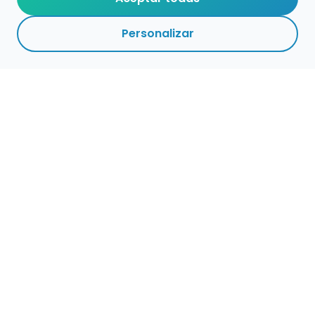
Personalizar
Haz que tu talento
ocupe el lugar que
merece
Presenta tu música en un marketplace con
presencia cuidada, búsqueda clara y