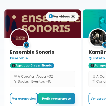
Ver vídeos (6)
Ensemble Sonoris
KamBra
Ensemble
Quinteto
Agrupación verificada
Agrupaci
A Coruña · Álava +32
A Coru
Bodas · Eventos +15
Concie
Ver agrupación
Ver agrupa
Pedir presupuesto