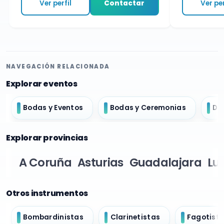
Ver perfil
Contactar
Ver p
NAVEGACIÓN RELACIONADA
Explorar eventos
Bodas y Eventos
Bodas y Ceremonias
Do
Explorar provincias
A Coruña
Asturias
Guadalajara
Lu
Otros instrumentos
Bombardinistas
Clarinetistas
Fagotist