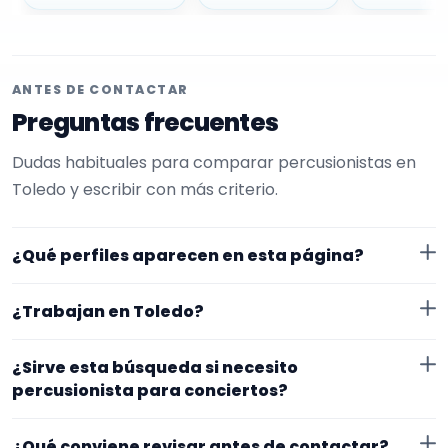
ANTES DE CONTACTAR
Preguntas frecuentes
Dudas habituales para comparar percusionistas en
Toledo y escribir con más criterio.
¿Qué perfiles aparecen en esta página?
Aquí se muestran percusionistas con perfil público en
¿Trabajan en Toledo?
EncuentraMúsico. La selección está filtrada por
experiencia o disponibilidad para conciertos. Además,
Los perfiles de esta landing tienen cobertura pública
¿Sirve esta búsqueda si necesito
la página se centra en perfiles que trabajan en
en Toledo. Aun así, conviene confirmar lugar exacto,
percusionista para conciertos?
Toledo.
fechas, desplazamiento y disponibilidad antes de
Sí. La landing reúne perfiles que han indicado ese
cerrar nada.
¿Qué conviene revisar antes de contactar?