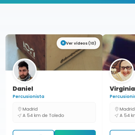
Buscador de músicos
Músicos
Conciertos
Toledo
Ver vídeos (10)
Daniel
Virgin
Percusionista
Percusio
Madrid
Madr
A 54 km de Toledo
A 54