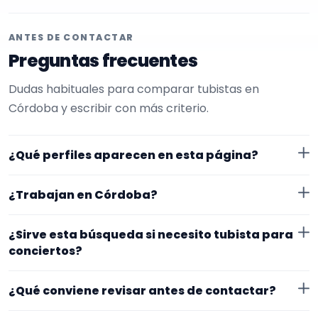
ANTES DE CONTACTAR
Preguntas frecuentes
Dudas habituales para comparar tubistas en
Córdoba y escribir con más criterio.
¿Qué perfiles aparecen en esta página?
Aquí se muestran tubistas con perfil público en
¿Trabajan en Córdoba?
EncuentraMúsico. La selección está filtrada por
experiencia o disponibilidad para conciertos. Además,
Los perfiles de esta landing tienen cobertura pública
¿Sirve esta búsqueda si necesito tubista para
la página se centra en perfiles que trabajan en
en Córdoba. Aun así, conviene confirmar lugar
conciertos?
Córdoba.
exacto, fechas, desplazamiento y disponibilidad antes
Sí. La landing reúne perfiles que han indicado ese
de cerrar nada.
¿Qué conviene revisar antes de contactar?
contexto. Para afinar mejor, revisa especialidad