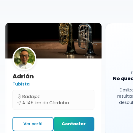
Conciertos
Córdoba
Adrián
No qued
Tubista
Desliz
resulta
Badajoz
descub
A 145 km de Córdoba
Ver perfil
Contactar