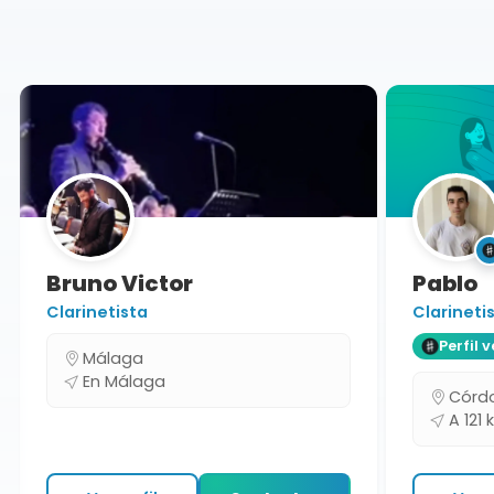
Málaga
Bruno Victor
Pablo
Clarinetista
Clarinetis
Perfil ve
Málaga
En Málaga
Córdo
A 121 