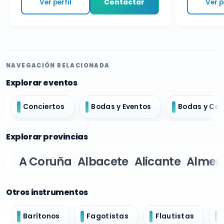
Ver perfil
Contactar
Ver per
NAVEGACIÓN RELACIONADA
Explorar eventos
Conciertos
Bodas y Eventos
Bodas y Ce
Explorar provincias
A Coruña
Albacete
Alicante
Almer
Otros instrumentos
Barítonos
Fagotistas
Flautistas