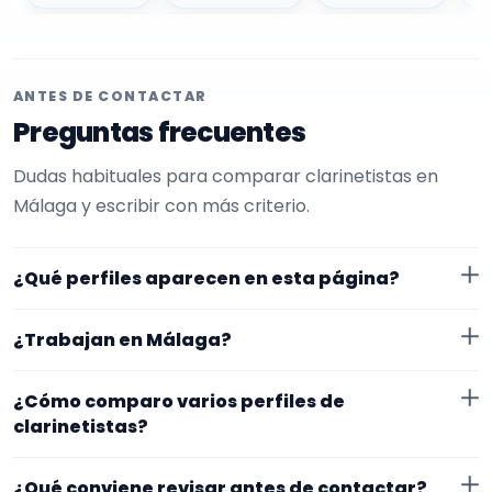
ANTES DE CONTACTAR
Preguntas frecuentes
Dudas habituales para comparar clarinetistas en
Málaga y escribir con más criterio.
¿Qué perfiles aparecen en esta página?
Aquí se muestran clarinetistas con perfil público en
¿Trabajan en Málaga?
EncuentraMúsico. Además, la página se centra en
perfiles que trabajan en Málaga.
Los perfiles de esta landing tienen cobertura pública
¿Cómo comparo varios perfiles de
en Málaga. Aun así, conviene confirmar lugar exacto,
clarinetistas?
fechas, desplazamiento y disponibilidad antes de
Compara especialidad principal, experiencia, vídeos o
cerrar nada.
¿Qué conviene revisar antes de contactar?