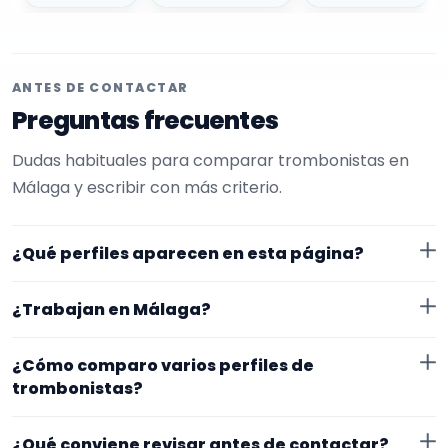
ANTES DE CONTACTAR
Preguntas frecuentes
Dudas habituales para comparar trombonistas en
Málaga y escribir con más criterio.
¿Qué perfiles aparecen en esta página?
Aquí se muestran trombonistas con perfil público en
¿Trabajan en Málaga?
EncuentraMúsico. Además, la página se centra en
perfiles que trabajan en Málaga.
Los perfiles de esta landing tienen cobertura pública
¿Cómo comparo varios perfiles de
en Málaga. Aun así, conviene confirmar lugar exacto,
trombonistas?
fechas, desplazamiento y disponibilidad antes de
Compara especialidad principal, experiencia, vídeos o
cerrar nada.
¿Qué conviene revisar antes de contactar?