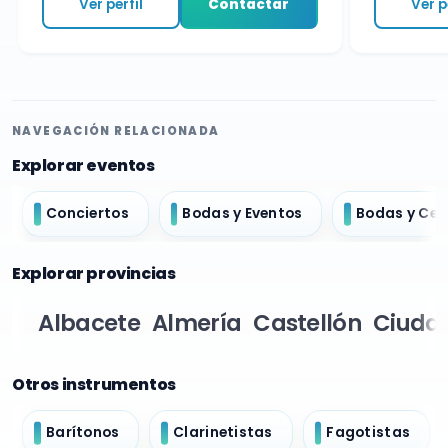
Ver perfil
Contactar
Ver per
NAVEGACIÓN RELACIONADA
Explorar eventos
Conciertos
Bodas y Eventos
Bodas y Ce
Explorar provincias
Albacete
Almería
Castellón
Ciudad
Otros instrumentos
Barítonos
Clarinetistas
Fagotistas