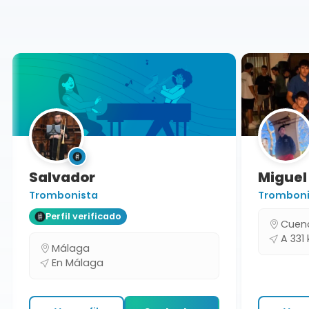
Málaga
Salvador
Miguel
Trombonista
Trombonis
Perfil verificado
Cuenc
A 331 
Málaga
En Málaga