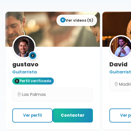
Ver vídeos (5)
gustavo
David
Guitarrista
Guitarrista
Perfil verificado
Madrid
Las Palmas
Ver perfil
Contactar
Ver per