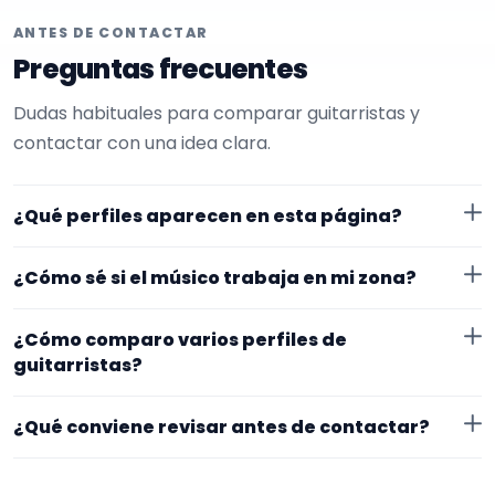
ANTES DE CONTACTAR
Preguntas frecuentes
Dudas habituales para comparar guitarristas y
contactar con una idea clara.
¿Qué perfiles aparecen en esta página?
Aquí se muestran guitarristas con perfil público en
¿Cómo sé si el músico trabaja en mi zona?
EncuentraMúsico.
Cada perfil indica ubicación y zona de trabajo. Si
¿Cómo comparo varios perfiles de
necesitas desplazamiento o fechas concretas, lo
guitarristas?
mejor es confirmarlo desde el primer mensaje.
Compara especialidad principal, experiencia, vídeos o
¿Qué conviene revisar antes de contactar?
audios, ubicación y claridad del perfil. Un mensaje
concreto suele recibir respuestas más útiles.
Mira si el perfil explica bien su experiencia, el tipo de