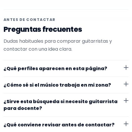
ANTES DE CONTACTAR
Preguntas frecuentes
Dudas habituales para comparar guitarristas y
contactar con una idea clara.
¿Qué perfiles aparecen en esta página?
Aquí se muestran guitarristas con perfil público en
¿Cómo sé si el músico trabaja en mi zona?
EncuentraMúsico. La selección está filtrada por
experiencia o disponibilidad para docente.
Cada perfil indica ubicación y zona de trabajo. Si
¿Sirve esta búsqueda si necesito guitarrista
necesitas desplazamiento o fechas concretas, lo
para docente?
mejor es confirmarlo desde el primer mensaje.
Sí. La landing reúne perfiles que han indicado ese
¿Qué conviene revisar antes de contactar?
contexto. Para afinar mejor, revisa especialidad