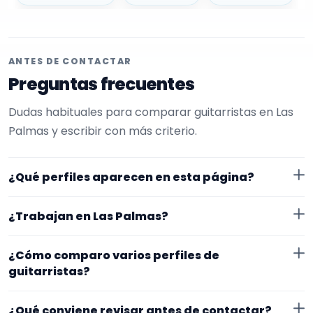
ANTES DE CONTACTAR
Preguntas frecuentes
Dudas habituales para comparar guitarristas en Las
Palmas y escribir con más criterio.
¿Qué perfiles aparecen en esta página?
Aquí se muestran guitarristas con perfil público en
¿Trabajan en Las Palmas?
EncuentraMúsico. Además, la página se centra en
perfiles que trabajan en Las Palmas.
Los perfiles de esta landing tienen cobertura pública
¿Cómo comparo varios perfiles de
en Las Palmas. Aun así, conviene confirmar lugar
guitarristas?
exacto, fechas, desplazamiento y disponibilidad antes
Compara especialidad principal, experiencia, vídeos o
de cerrar nada.
¿Qué conviene revisar antes de contactar?