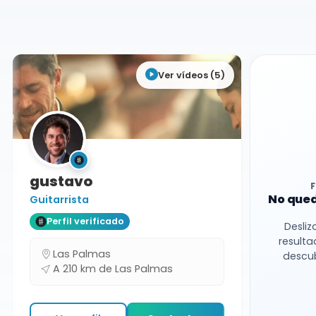
Las Palmas
Ver vídeos (5)
gustavo
No qued
Guitarrista
Perfil verificado
Desliz
resulta
Las Palmas
descub
A 210 km de Las Palmas