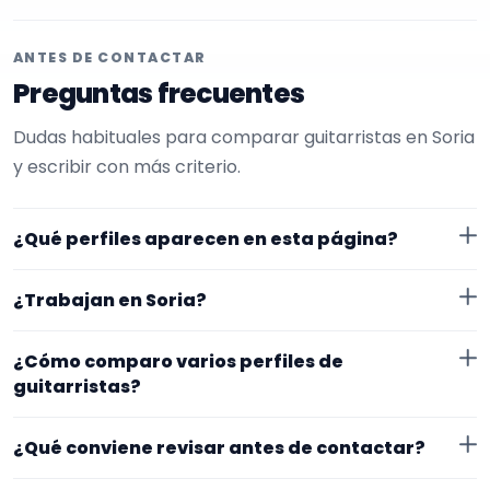
ANTES DE CONTACTAR
Preguntas frecuentes
Dudas habituales para comparar guitarristas en Soria
y escribir con más criterio.
¿Qué perfiles aparecen en esta página?
Aquí se muestran guitarristas con perfil público en
¿Trabajan en Soria?
EncuentraMúsico. Además, la página se centra en
perfiles que trabajan en Soria.
Los perfiles de esta landing tienen cobertura pública
¿Cómo comparo varios perfiles de
en Soria. Aun así, conviene confirmar lugar exacto,
guitarristas?
fechas, desplazamiento y disponibilidad antes de
Compara especialidad principal, experiencia, vídeos o
cerrar nada.
¿Qué conviene revisar antes de contactar?
audios, ubicación y claridad del perfil. Un mensaje