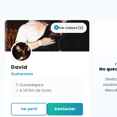
Soria
Ver vídeos (2)
David
No qued
Guitarrista
Desliz
resulta
Guadalajara
descub
A 141 km de Soria
Ver perfil
Contactar