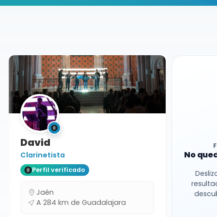
Buscador de músicos
Músicos
Docente
Guadalajara
David
No qued
Clarinetista
Perfil verificado
Desliz
resulta
Jaén
descub
A 284 km de Guadalajara