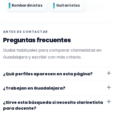
Bombardinistas
Guitarristas
ANTES DE CONTACTAR
Preguntas frecuentes
Dudas habituales para comparar clarinetistas en
Guadalajara y escribir con más criterio.
¿Qué perfiles aparecen en esta página?
Aquí se muestran clarinetistas con perfil público en
¿Trabajan en Guadalajara?
EncuentraMúsico. La selección está filtrada por
experiencia o disponibilidad para docente. Además, la
Los perfiles de esta landing tienen cobertura pública
¿Sirve esta búsqueda si necesito clarinetista
página se centra en perfiles que trabajan en
en Guadalajara. Aun así, conviene confirmar lugar
para docente?
Guadalajara.
exacto, fechas, desplazamiento y disponibilidad antes