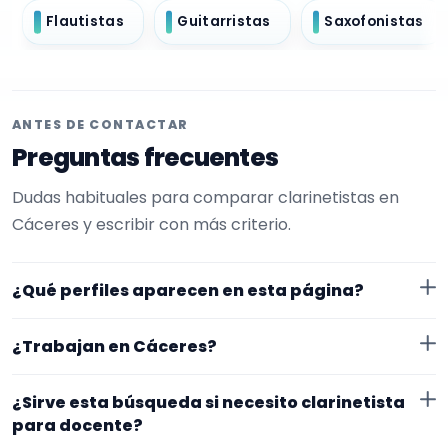
Flautistas
Guitarristas
Saxofonistas
ANTES DE CONTACTAR
Preguntas frecuentes
Dudas habituales para comparar clarinetistas en
Cáceres y escribir con más criterio.
¿Qué perfiles aparecen en esta página?
Aquí se muestran clarinetistas con perfil público en
¿Trabajan en Cáceres?
EncuentraMúsico. La selección está filtrada por
experiencia o disponibilidad para docente. Además, la
Los perfiles de esta landing tienen cobertura pública
¿Sirve esta búsqueda si necesito clarinetista
página se centra en perfiles que trabajan en Cáceres.
en Cáceres. Aun así, conviene confirmar lugar exacto,
para docente?
fechas, desplazamiento y disponibilidad antes de