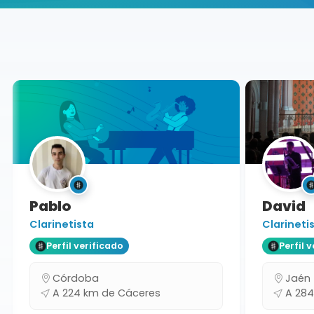
Buscador de músicos
Músicos
Docente
Cáceres
Pablo
David
Clarinetista
Clarinetis
Perfil verificado
Perfil ve
Córdoba
Jaén
A 224 km de Cáceres
A 284 