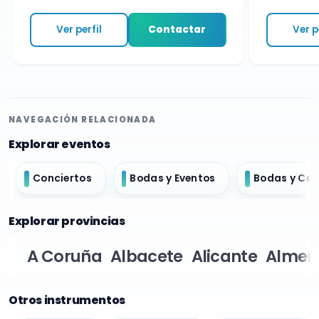
Ver perfil
Contactar
Ver per
NAVEGACIÓN RELACIONADA
Explorar eventos
Conciertos
Bodas y Eventos
Bodas y Ce
Explorar provincias
A Coruña
Albacete
Alicante
Almer
Otros instrumentos