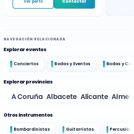
Ver perfil
Contactar
NAVEGACIÓN RELACIONADA
Explorar eventos
Conciertos
Bodas y Eventos
Bodas y Ce
Explorar provincias
A Coruña
Albacete
Alicante
Almer
Otros instrumentos
Bombardinistas
Guitarristas
Percusioni