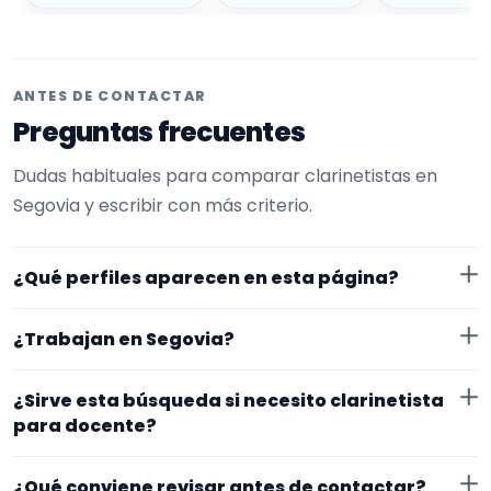
ANTES DE CONTACTAR
Preguntas frecuentes
Dudas habituales para comparar clarinetistas en
Segovia y escribir con más criterio.
¿Qué perfiles aparecen en esta página?
Aquí se muestran clarinetistas con perfil público en
¿Trabajan en Segovia?
EncuentraMúsico. La selección está filtrada por
experiencia o disponibilidad para docente. Además, la
Los perfiles de esta landing tienen cobertura pública
¿Sirve esta búsqueda si necesito clarinetista
página se centra en perfiles que trabajan en Segovia.
en Segovia. Aun así, conviene confirmar lugar exacto,
para docente?
fechas, desplazamiento y disponibilidad antes de
Sí. La landing reúne perfiles que han indicado ese
cerrar nada.
¿Qué conviene revisar antes de contactar?