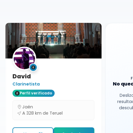
Docente
Teruel
David
No qued
Clarinetista
Perfil verificado
Desliz
resulta
Jaén
descub
A 328 km de Teruel