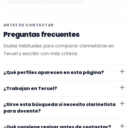
ANTES DE CONTACTAR
Preguntas frecuentes
Dudas habituales para comparar clarinetistas en
Teruel y escribir con más criterio.
¿Qué perfiles aparecen en esta página?
Aquí se muestran clarinetistas con perfil público en
¿Trabajan en Teruel?
EncuentraMúsico. La selección está filtrada por
experiencia o disponibilidad para docente. Además, la
Los perfiles de esta landing tienen cobertura pública
¿Sirve esta búsqueda si necesito clarinetista
página se centra en perfiles que trabajan en Teruel.
en Teruel. Aun así, conviene confirmar lugar exacto,
para docente?
fechas, desplazamiento y disponibilidad antes de
Sí. La landing reúne perfiles que han indicado ese
cerrar nada.
¿Qué conviene revisar antes de contactar?