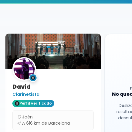
Buscador de músicos
Músicos
Docente
Barcelona
David
No qued
Clarinetista
Perfil verificado
Desliz
resulta
Jaén
descub
A 616 km de Barcelona