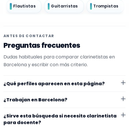
Flautistas
Guitarristas
Trompistas
ANTES DE CONTACTAR
Preguntas frecuentes
Dudas habituales para comparar clarinetistas en
Barcelona y escribir con más criterio.
¿Qué perfiles aparecen en esta página?
Aquí se muestran clarinetistas con perfil público en
¿Trabajan en Barcelona?
EncuentraMúsico. La selección está filtrada por
experiencia o disponibilidad para docente. Además, la
Los perfiles de esta landing tienen cobertura pública
¿Sirve esta búsqueda si necesito clarinetista
página se centra en perfiles que trabajan en
en Barcelona. Aun así, conviene confirmar lugar
para docente?
Barcelona.
exacto, fechas, desplazamiento y disponibilidad antes