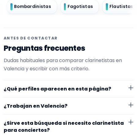
Bombardinistas
Fagotistas
Flautistas
ANTES DE CONTACTAR
Preguntas frecuentes
Dudas habituales para comparar clarinetistas en
Valencia y escribir con más criterio.
¿Qué perfiles aparecen en esta página?
Aquí se muestran clarinetistas con perfil público en
¿Trabajan en Valencia?
EncuentraMúsico. La selección está filtrada por
experiencia o disponibilidad para conciertos. Además,
Los perfiles de esta landing tienen cobertura pública
¿Sirve esta búsqueda si necesito clarinetista
la página se centra en perfiles que trabajan en
en Valencia. Aun así, conviene confirmar lugar exacto,
para conciertos?
Valencia.
fechas, desplazamiento y disponibilidad antes de