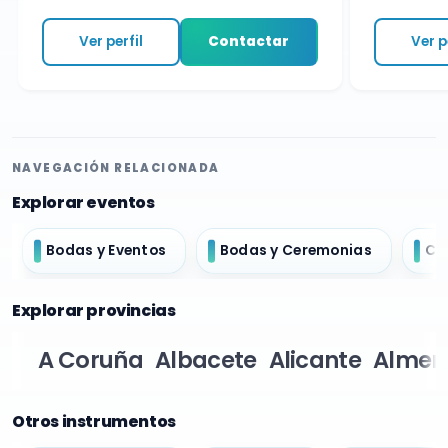
Ver perfil
Contactar
Ver per
NAVEGACIÓN RELACIONADA
Explorar eventos
Bodas y Eventos
Bodas y Ceremonias
Ch
Explorar provincias
A Coruña
Albacete
Alicante
Almer
Otros instrumentos