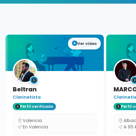
Buscador de músicos
Músicos
Conciertos
Valencia
Ver vídeo
Beltran
MARCO
Clarinetista
Clarinetis
Perfil verificado
Perfil ve
Valencia
Albace
En Valencia
A 95 k