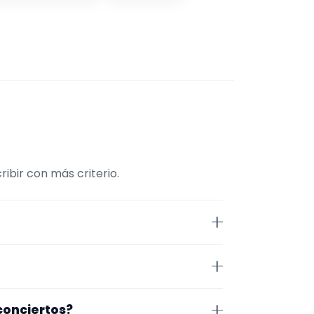
ibir con más criterio.
traMúsico. La selección está
demás, la página se centra en
la. Aun así, conviene confirmar
 conciertos?