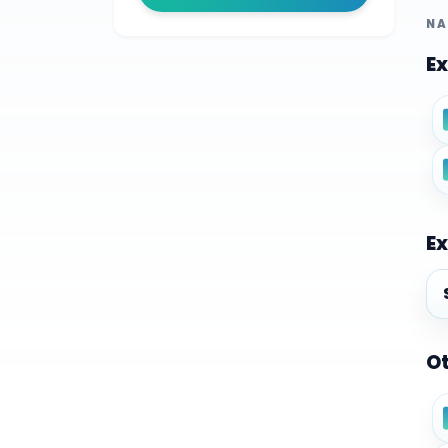
NA
Ex
Ex
Ex
Ot