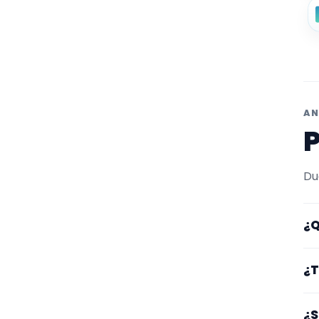
AN
P
Du
¿Q
Aq
¿T
fi
pe
Lo
¿S