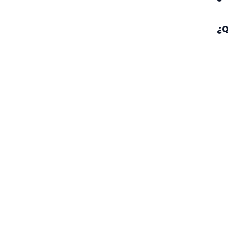
lu
Sí
¿Q
es
Mi
se