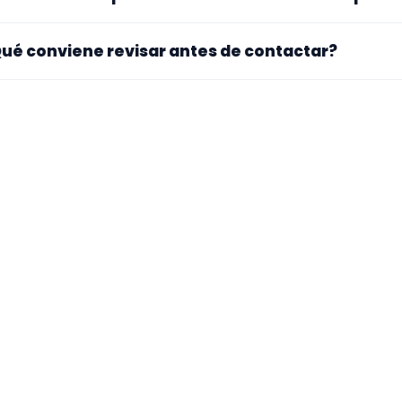
gar exacto, fechas, desplazamiento y disponibilidad antes
. La landing reúne perfiles que han indicado ese contexto. 
ué conviene revisar antes de contactar?
pecialidad principal, repertorio, experiencia previa y mater
ra si el perfil explica bien su experiencia, el tipo de traba
 mueve y si hay vídeos, audios o referencias que te ayuden