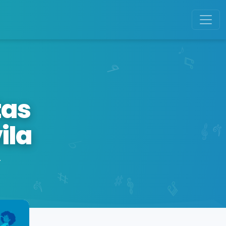
tas
ila
.