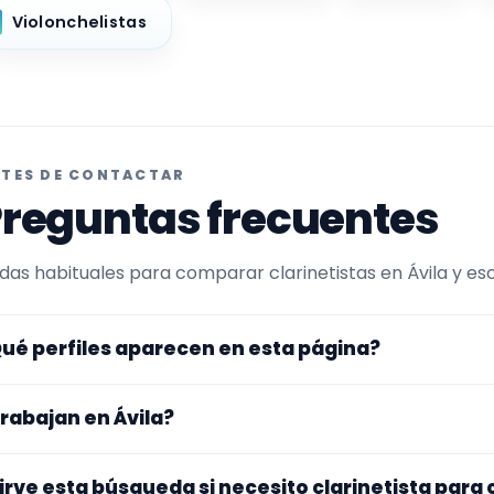
Violonchelistas
TES DE CONTACTAR
reguntas frecuentes
das habituales para comparar clarinetistas en Ávila y escr
ué perfiles aparecen en esta página?
uí se muestran clarinetistas con perfil público en Encuen
rabajan en Ávila?
ltrada por experiencia o disponibilidad para conciertos. A
rfiles que trabajan en Ávila.
s perfiles de esta landing tienen cobertura pública en Ávi
irve esta búsqueda si necesito clarinetista para