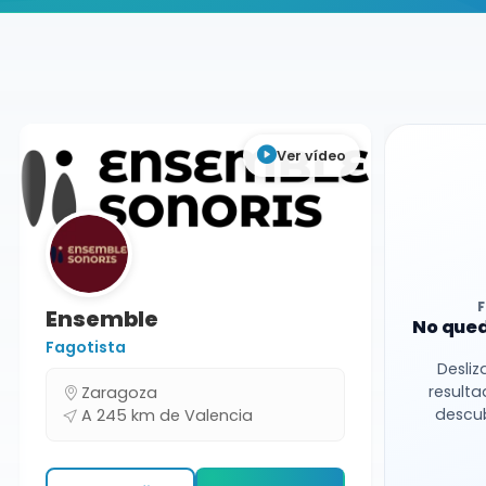
Buscador de músicos
Músicos
Conciertos
Valencia
Ver vídeo
Ensemble
No qued
Fagotista
Desliz
resulta
Zaragoza
descub
A 245 km de Valencia