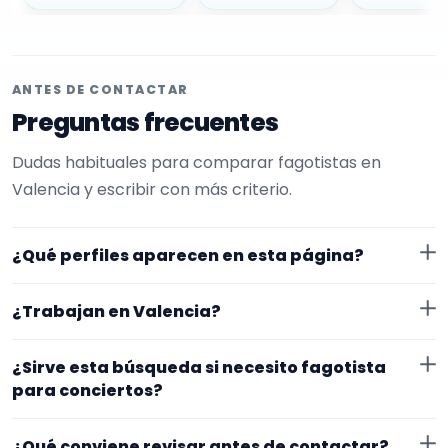
ANTES DE CONTACTAR
Preguntas frecuentes
Dudas habituales para comparar fagotistas en
Valencia y escribir con más criterio.
¿Qué perfiles aparecen en esta página?
Aquí se muestran fagotistas con perfil público en
¿Trabajan en Valencia?
EncuentraMúsico. La selección está filtrada por
experiencia o disponibilidad para conciertos. Además,
Los perfiles de esta landing tienen cobertura pública
¿Sirve esta búsqueda si necesito fagotista
la página se centra en perfiles que trabajan en
en Valencia. Aun así, conviene confirmar lugar exacto,
para conciertos?
Valencia.
fechas, desplazamiento y disponibilidad antes de
Sí. La landing reúne perfiles que han indicado ese
cerrar nada.
¿Qué conviene revisar antes de contactar?